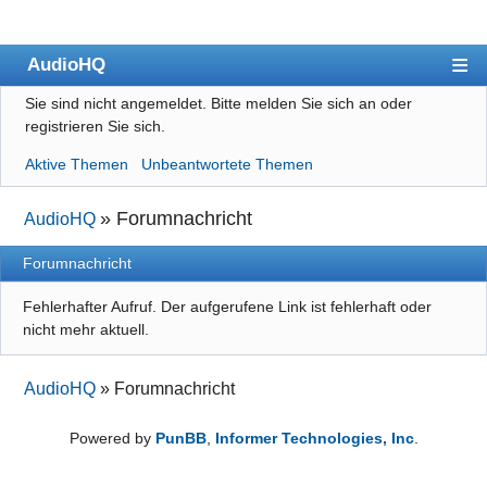
AudioHQ
Sie sind nicht angemeldet.
Bitte melden Sie sich an oder
Übersicht
registrieren Sie sich.
Benutzerliste
Aktive Themen
Unbeantwortete Themen
Forenrichtlinien
»
Forumnachricht
AudioHQ
Suche
Forumnachricht
Registrieren
Anmelden
Fehlerhafter Aufruf. Der aufgerufene Link ist fehlerhaft oder
nicht mehr aktuell.
Impressum
Datenschutz
AudioHQ
»
Forumnachricht
Powered by
PunBB
,
Informer Technologies, Inc
.