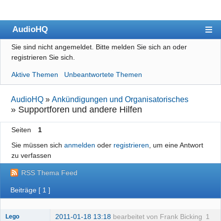
AudioHQ
Sie sind nicht angemeldet.
Bitte melden Sie sich an oder
Übersicht
registrieren Sie sich.
Benutzerliste
Aktive Themen
Unbeantwortete Themen
Forenrichtlinien
AudioHQ
»
Ankündigungen und Organisatorisches
Suche
»
Supportforen und andere Hilfen
Registrieren
Seiten
1
Anmelden
Sie müssen sich
anmelden
oder
registrieren
, um eine Antwort
zu verfassen
Impressum
RSS Thema Feed
Datenschutz
Beiträge [ 1 ]
2011-01-18 13:18
bearbeitet von Frank Bicking
1
Lego