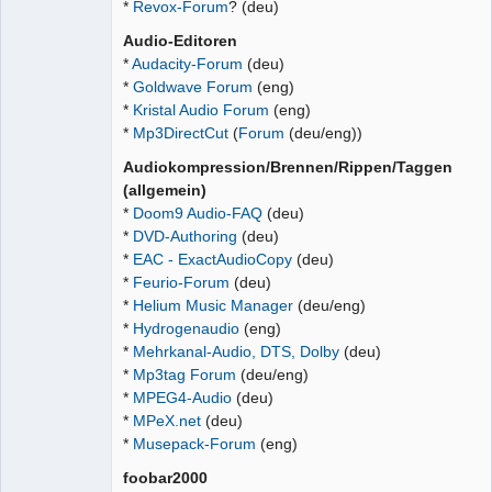
*
Revox-Forum
? (deu)
Audio-Editoren
*
Audacity-Forum
(deu)
*
Goldwave Forum
(eng)
*
Kristal Audio Forum
(eng)
*
Mp3DirectCut
(
Forum
(deu/eng))
Audiokompression/Brennen/Rippen/Taggen
(allgemein)
*
Doom9 Audio-FAQ
(deu)
*
DVD-Authoring
(deu)
*
EAC - ExactAudioCopy
(deu)
*
Feurio-Forum
(deu)
*
Helium Music Manager
(deu/eng)
*
Hydrogenaudio
(eng)
*
Mehrkanal-Audio, DTS, Dolby
(deu)
*
Mp3tag Forum
(deu/eng)
*
MPEG4-Audio
(deu)
*
MPeX.net
(deu)
*
Musepack-Forum
(eng)
foobar2000