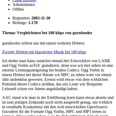
Administrator
Offline
Registriert:
2003-11-30
Beiträge:
1.178
Thema: Vergleichstest bei 180 kbps von guruboolez
guruboolez erfreut uns mit einem weiteren Hörtest:
Zweiter Hörtest mit klassischer Musik bei 180 kbps
Ich denke man kann zunächst einmal den Entwicklern von LAME
und Ogg Vorbis aoTuV gratulieren, denn was wir hier sehen ist eine
enorme Leistungssteigerung bei beiden Codecs. Ogg Vorbis in
einem Hörtest bei dieser Bitrate vor MPC zu sehen wäre vor einem
Jahr undenkbar gewesen. Erneut wird etwas von dem wirklichen
Potential dieses Codecs sichtbar, das uns Leute wie Benjamin
Lebsanft schon vor Jahren angekündigt haben.
AAC stand wie man in der Einführung lesen kann etwas abseits und
ist zum jetzigen Zeitpunkt noch nicht ausgereift genug, um wirklich
in ernsthafte Konkurrenz mit den weit entwickelten OpenSource-
Encodern für die Formate Ogg Vorbis, MPC und MP3 treten zu