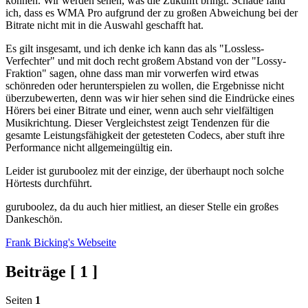
können. Wir werden sehen, was die Zukunft bringt. Schade fand
ich, dass es WMA Pro aufgrund der zu großen Abweichung bei der
Bitrate nicht mit in die Auswahl geschafft hat.
Es gilt insgesamt, und ich denke ich kann das als "Lossless-
Verfechter" und mit doch recht großem Abstand von der "Lossy-
Fraktion" sagen, ohne dass man mir vorwerfen wird etwas
schönreden oder herunterspielen zu wollen, die Ergebnisse nicht
überzubewerten, denn was wir hier sehen sind die Eindrücke eines
Hörers bei einer Bitrate und einer, wenn auch sehr vielfältigen
Musikrichtung. Dieser Vergleichstest zeigt Tendenzen für die
gesamte Leistungsfähigkeit der getesteten Codecs, aber stuft ihre
Performance nicht allgemeingültig ein.
Leider ist guruboolez mit der einzige, der überhaupt noch solche
Hörtests durchführt.
guruboolez, da du auch hier mitliest, an dieser Stelle ein großes
Dankeschön.
Frank Bicking's
Webseite
Beiträge [ 1 ]
Seiten
1