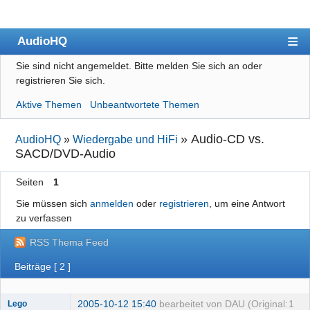
AudioHQ
Sie sind nicht angemeldet.
Bitte melden Sie sich an oder
Übersicht
registrieren Sie sich.
Benutzerliste
Aktive Themen
Unbeantwortete Themen
Forenrichtlinien
»
Audio-CD vs.
AudioHQ
»
Wiedergabe und HiFi
Suche
SACD/DVD-Audio
Registrieren
Seiten
1
Anmelden
Sie müssen sich
anmelden
oder
registrieren
, um eine Antwort
zu verfassen
Impressum
RSS Thema Feed
Datenschutz
Beiträge [ 2 ]
2005-10-12 15:40
bearbeitet von DAU (Original:
1
Lego