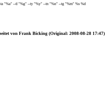
 --ta "%a" --tl "%g" --ty "%y" --tn "%n" --tg "%m" %s %d
eitet von Frank Bicking (Original: 2008-08-28 17:47)