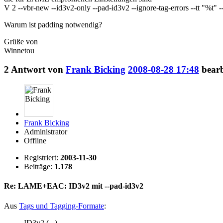
V 2 --vbr-new --id3v2-only --pad-id3v2 --ignore-tag-errors --tt "%t"
Warum ist padding notwendig?
Grüße von
Winnetou
2
Antwort von
Frank Bicking
2008-08-28 17:48
bearb
Frank Bicking
Administrator
Offline
Registriert:
2003-11-30
Beiträge:
1.178
Re: LAME+EAC: ID3v2 mit --pad-id3v2
Aus
Tags und Tagging-Formate
:
ID3v2 (...)