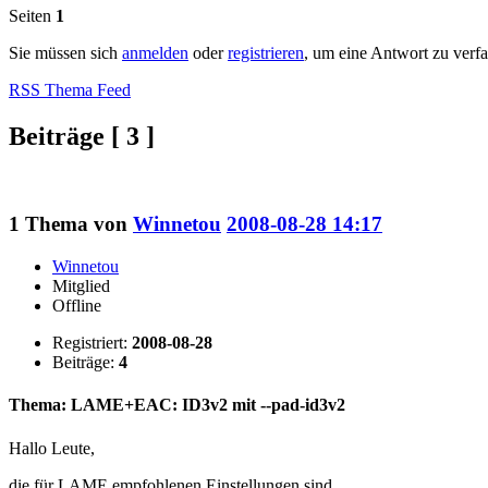
Seiten
1
Sie müssen sich
anmelden
oder
registrieren
, um eine Antwort zu verf
RSS Thema Feed
Beiträge [ 3 ]
1
Thema von
Winnetou
2008-08-28 14:17
Winnetou
Mitglied
Offline
Registriert:
2008-08-28
Beiträge:
4
Thema: LAME+EAC: ID3v2 mit --pad-id3v2
Hallo Leute,
die für LAME empfohlenen Einstellungen sind