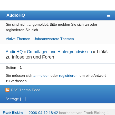
AudioHQ
Sie sind nicht angemeldet.
Bitte melden Sie sich an oder
Übersicht
registrieren Sie sich.
Benutzerliste
Aktive Themen
Unbeantwortete Themen
Forenrichtlinien
»
Links
AudioHQ
»
Grundlagen und Hintergrundwissen
Suche
zu Infoseiten und Foren
Registrieren
Seiten
1
Anmelden
Sie müssen sich
anmelden
oder
registrieren
, um eine Antwort
zu verfassen
Impressum
RSS Thema Feed
Datenschutz
Beiträge [ 1 ]
2006-04-12 18:42
bearbeitet von Frank Bicking
1
Frank Bicking