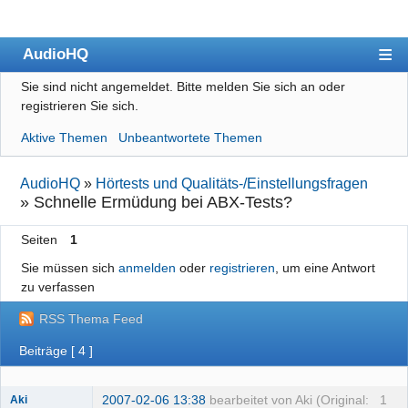
AudioHQ
Sie sind nicht angemeldet.
Bitte melden Sie sich an oder
Übersicht
registrieren Sie sich.
Benutzerliste
Aktive Themen
Unbeantwortete Themen
Forenrichtlinien
AudioHQ
»
Hörtests und Qualitäts-/Einstellungsfragen
Suche
»
Schnelle Ermüdung bei ABX-Tests?
Registrieren
Seiten
1
Anmelden
Sie müssen sich
anmelden
oder
registrieren
, um eine Antwort
zu verfassen
Impressum
RSS Thema Feed
Datenschutz
Beiträge [ 4 ]
2007-02-06 13:38
bearbeitet von Aki (Original:
1
Aki