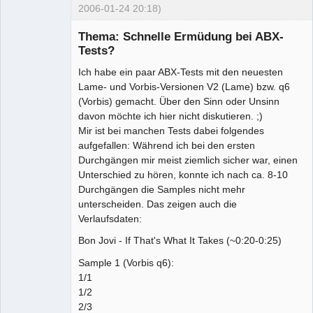
2006-01-24 20:18)
Senior-
Mitglied
Thema: Schnelle Ermüdung bei ABX-
Offline
Tests?
Ich habe ein paar ABX-Tests mit den neuesten
Lame- und Vorbis-Versionen V2 (Lame) bzw. q6
(Vorbis) gemacht. Über den Sinn oder Unsinn
davon möchte ich hier nicht diskutieren. ;)
Mir ist bei manchen Tests dabei folgendes
aufgefallen: Während ich bei den ersten
Durchgängen mir meist ziemlich sicher war, einen
Unterschied zu hören, konnte ich nach ca. 8-10
Durchgängen die Samples nicht mehr
unterscheiden. Das zeigen auch die
Verlaufsdaten:
Bon Jovi - If That's What It Takes (~0:20-0:25)
Sample 1 (Vorbis q6):
1/1
1/2
2/3