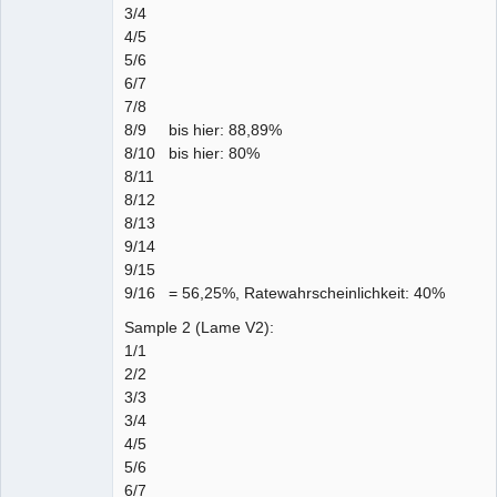
3/4
4/5
5/6
6/7
7/8
8/9 bis hier: 88,89%
8/10 bis hier: 80%
8/11
8/12
8/13
9/14
9/15
9/16 = 56,25%, Ratewahrscheinlichkeit: 40%
Sample 2 (Lame V2):
1/1
2/2
3/3
3/4
4/5
5/6
6/7