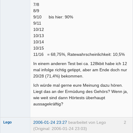
7/8
8/9
9/10 bis hier: 90%
9/11
10/12
10/13
10/14
10/15
11/16 = 68,75%, Ratewahrscheinlichkeit: 10,5%
In einem anderen Test bei ca. 128kbit habe ich 12
mal infolge richtig getippt, aber am Ende doch nur
20/28 (71,4%) bekommen.
Ich würde mal gerne eure Meinung dazu hören.
Liegt das an der Ermüdung des Gehörs? Wenn ja,
wie weit sind dann Hörtests überhaupt
aussagekräftig?
2006-01-24 23:27
bearbeitet von Lego
2
Lego
(Original: 2006-01-24 23:03)