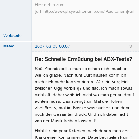
Hier gehts zum
[url=http://www.playauditorium.com/]Auditorium[/url]
...
Webseite
2007-03-08 00:07
3
Metoc
Mitglied
Re: Schnelle Ermüdung bei ABX-Tests?
Offline
Spät Abends sollte man es schon nicht machen,
wie ich grade. Nach fünf Durchläufen konnt ich
mich nichtmehr konzentrieren. War ein Vergleich
zwischen Ogg Vorbis q7 und flac. Ich mach sowas
nicht oft, daher weiß ich nicht wo man genau drauf
achten muss. Das strengt an. Mal die Höhen
>behören<, mal im Bass etwas suchen und dann
noch der Gesamteindruck. Und sich dabei nicht
von der Musik treiben lassen :P
Habt ihr ein paar Kriterien, nach denen man den
Klang einer komprimierten Datei beurteilen kann?