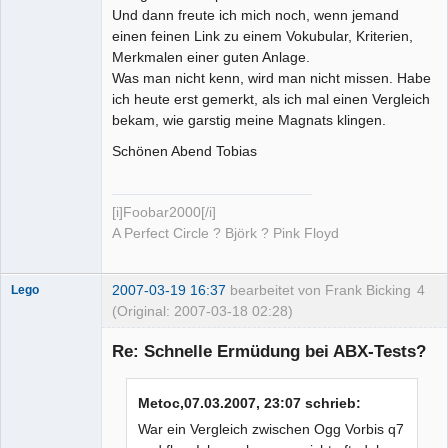
Und dann freute ich mich noch, wenn jemand
einen feinen Link zu einem Vokubular, Kriterien,
Merkmalen einer guten Anlage.
Was man nicht kenn, wird man nicht missen. Habe
ich heute erst gemerkt, als ich mal einen Vergleich
bekam, wie garstig meine Magnats klingen.
Schönen Abend Tobias
[i]Foobar2000[/i]
A Perfect Circle ? Björk ? Pink Floyd
2007-03-19 16:37
bearbeitet von Frank Bicking
4
Lego
(Original: 2007-03-18 02:28)
Re: Schnelle Ermüdung bei ABX-Tests?
Metoc,07.03.2007, 23:07 schrieb:
Administrator
War ein Vergleich zwischen Ogg Vorbis q7
Offline