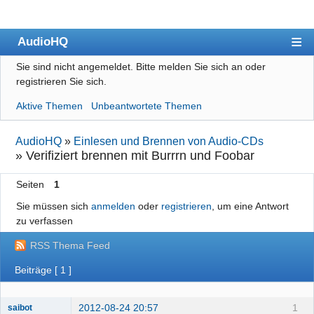
AudioHQ
Sie sind nicht angemeldet.
Bitte melden Sie sich an oder
Übersicht
registrieren Sie sich.
Benutzerliste
Aktive Themen
Unbeantwortete Themen
Forenrichtlinien
AudioHQ
»
Einlesen und Brennen von Audio-CDs
Suche
»
Verifiziert brennen mit Burrrn und Foobar
Registrieren
Seiten
1
Anmelden
Sie müssen sich
anmelden
oder
registrieren
, um eine Antwort
zu verfassen
Impressum
RSS Thema Feed
Datenschutz
Beiträge [ 1 ]
2012-08-24 20:57
1
saibot