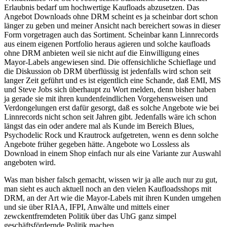
Erlaubnis bedarf um hochwertige Kaufloads abzusetzen. Das
Angebot Downloads ohne DRM scheint es ja scheinbar dort schon
länger zu geben und meiner Ansicht nach bereichert sowas in dieser
Form vorgetragen auch das Sortiment. Scheinbar kann Linnrecords
aus einem eigenen Portfolio heraus agieren und solche kaufloads
ohne DRM anbieten weil sie nicht auf die Einwilligung eines
Mayor-Labels angewiesen sind. Die offensichliche Schieflage und
die Diskussion ob DRM überflüssig ist jedenfalls wird schon seit
langer Zeit geführt und es ist eigentlich eine Schande, daß EMI, MS
und Steve Jobs sich überhaupt zu Wort melden, denn bisher haben
ja gerade sie mit ihren kundenfeindlichen Vorgehensweisen und
Verdongelungen erst dafür gesorgt, daß es solche Angebote wie bei
Linnrecords nicht schon seit Jahren gibt. Jedenfalls wäre ich schon
längst das ein oder andere mal als Kunde im Bereich Blues,
Psychodelic Rock und Krautrock aufgetreten, wenn es denn solche
Angebote früher gegeben hätte. Angebote wo Lossless als
Download in einem Shop einfach nur als eine Variante zur Auswahl
angeboten wird.
Was man bisher falsch gemacht, wissen wir ja alle auch nur zu gut,
man sieht es auch aktuell noch an den vielen Kaufloadsshops mit
DRM, an der Art wie die Mayor-Labels mit ihren Kunden umgehen
und sie über RIAA, IFPI, Anwälte und mittels einer
zewckentfremdeten Politik über das UhG ganz simpel
geschäftsfördernde Politik machen.