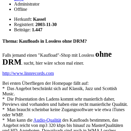
Administrator
Offline
Herkunft:
Kassel
Registriert:
2003-11-30
Beiträge:
1.447
Thema: Kaufloads in Lossless ohne DRM?
ohne
Falls jemand einen "Kaufload"-Shop mit Lossless
DRM
. sucht, hier wäre schon mal einer.
http://www.linnrecords.com
Bei ersten Überfliegen der Homepage fällt auf:
* Das Angebot beschränkt sich auf Klassik, Jazz und Scottish
Music.
* Die Präsentation des Ladens kommt sehr manierlich daher,
Previews sind vorhanden und haben eine recht manierliche Qualität.
* Man braucht scheinbar keine Zugangssoftware wie etwa iTunes
oder WMP.
* Man kann die
Audio-Qualität
des Kaufloads bestimmen, das
Angebot reicht von mp3 320 kbps bis hinauf zu MasterQualitäten
und HD-Angeboten. Downloads sind auch in WMA Lossless