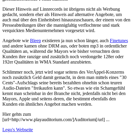
Dieser Hinweis auf Linnrecords ist übrigens nicht als Werbung
gedacht, sondern eher als Hinweis auf alternative Angebote, um
auch mal über den Einheitsbrei hinauszuschauen, der einem von den
Presseabteilungen über die mannigfaltig verflochtene und stark
verquickten Medienunternehmen vorgesetzt wird.
Angebote wie
Bleep
existieren ja nun schon länger, auch
Finetunes
und andere kamen ohne DRM aus, oder boten mp3 in ordentlicher
Qualitäten an, während die Mayors wie bisher versuchten dem
Kunden ihre ranzige und zusätzlich noch verdongelte 128er oder
192er Qualitäten in WMA Standard anzubieten.
Schlimmer noch, jetzt wird sogar seitens des VerÄppel-Konzerns
noch zusätzlich Geld damit gemacht, in dem man mittels eines "30
Cents"-Aufschlags seine bereits bezahlten ohnehin schon teuren
Audio-Dateien "freikaufen kann". So etwas wie ein Schamgefühl
kennt man scheinbar in der Branche nicht, jedenfalls nicht bei den
Mayors, Apple und seitens deren, die bestimmt ebenfalls den
Kunden ein ähnliches Angebot machen werden.
Hier gehts zum
[url=http://www.playauditorium.com/]Auditorium[/url] ...
Lego's
Webseite