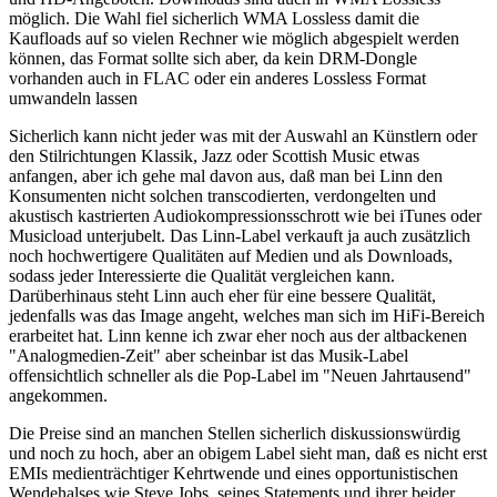
möglich. Die Wahl fiel sicherlich WMA Lossless damit die
Kaufloads auf so vielen Rechner wie möglich abgespielt werden
können, das Format sollte sich aber, da kein DRM-Dongle
vorhanden auch in FLAC oder ein anderes Lossless Format
umwandeln lassen
Sicherlich kann nicht jeder was mit der Auswahl an Künstlern oder
den Stilrichtungen Klassik, Jazz oder Scottish Music etwas
anfangen, aber ich gehe mal davon aus, daß man bei Linn den
Konsumenten nicht solchen transcodierten, verdongelten und
akustisch kastrierten Audiokompressionsschrott wie bei iTunes oder
Musicload unterjubelt. Das Linn-Label verkauft ja auch zusätzlich
noch hochwertigere Qualitäten auf Medien und als Downloads,
sodass jeder Interessierte die Qualität vergleichen kann.
Darüberhinaus steht Linn auch eher für eine bessere Qualität,
jedenfalls was das Image angeht, welches man sich im HiFi-Bereich
erarbeitet hat. Linn kenne ich zwar eher noch aus der altbackenen
"Analogmedien-Zeit" aber scheinbar ist das Musik-Label
offensichtlich schneller als die Pop-Label im "Neuen Jahrtausend"
angekommen.
Die Preise sind an manchen Stellen sicherlich diskussionswürdig
und noch zu hoch, aber an obigem Label sieht man, daß es nicht erst
EMIs medienträchtiger Kehrtwende und eines opportunistischen
Wendehalses wie Steve Jobs, seines Statements und ihrer beider