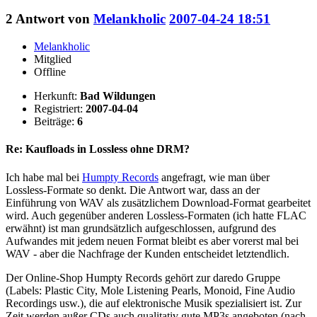
2
Antwort von
Melankholic
2007-04-24 18:51
Melankholic
Mitglied
Offline
Herkunft:
Bad Wildungen
Registriert:
2007-04-04
Beiträge:
6
Re: Kaufloads in Lossless ohne DRM?
Ich habe mal bei
Humpty Records
angefragt, wie man über
Lossless-Formate so denkt. Die Antwort war, dass an der
Einführung von WAV als zusätzlichem Download-Format gearbeitet
wird. Auch gegenüber anderen Lossless-Formaten (ich hatte FLAC
erwähnt) ist man grundsätzlich aufgeschlossen, aufgrund des
Aufwandes mit jedem neuen Format bleibt es aber vorerst mal bei
WAV - aber die Nachfrage der Kunden entscheidet letztendlich.
Der Online-Shop Humpty Records gehört zur daredo Gruppe
(Labels: Plastic City, Mole Listening Pearls, Monoid, Fine Audio
Recordings usw.), die auf elektronische Musik spezialisiert ist. Zur
Zeit werden außer CDs auch qualitativ gute MP3s angeboten (nach