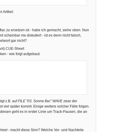
 Artikel:
.flac zu ersetzen ist - habe ich gemacht, siehe oben. Nun
cheinbar nie diskutiert - ist es denn nicht falsch,
elwort gar nicht?
iant) CUE-Sheet:
en - wie folgt aufgebaut:
gt z.B. auf
FILE "03. Sonne.flac" WAVE
zwar der
t viel später kommt. Einige weitere solcher Fälle folgen.
 diesen geht es in erster Linie um Track-Pausen, die an
heet
- macht diese Sinn? Welche Vor- und Nachteile