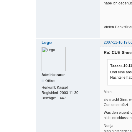
    PERFORMER "Rammstein"

habe ich gegenüb
    ISRC DEN120100003

    INDEX 00 04:28:45

FILE "07. S
    INDEX 01 00:00:00

Vielen Dank für e
FILE "08. Z
  TRACK 08 AUDIO

    TITLE "Zwitter"

Lego
2007-11-10 19:0
    PERFORMER "Rammstein"

    ISRC DEN120100005

Re: CUE-Shee
    INDEX 01 00:00:00

FILE "09. R
  TRACK 09 AUDIO

Txxxxs,10.11
    TITLE "Rein raus"

Und eine absc
Administrator
    PERFORMER "Rammstein"

Nachteile ha
    ISRC DEN120100006

Offline
    INDEX 01 00:00:00

Herkunft:
Kassel
FILE "10. A
Moin
Registriert:
2003-11-30
  TRACK 10 AUDIO

Beiträge:
1.447
sie macht Sinn, w
    TITLE "Adios"

Cue unterstützt.
    PERFORMER "Rammstein"

    ISRC DEN120003767

Was den eigentlic
    INDEX 01 00:00:00

nicht erschlossen
  TRACK 11 AUDIO

Nunja.
    TITLE "Nebel"

Man hinterlegt h