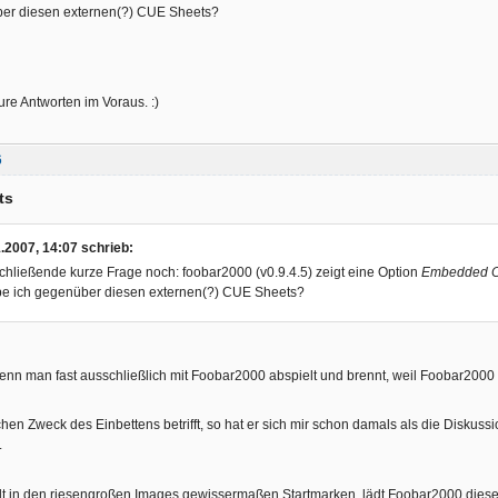
er diesen externen(?) CUE Sheets?
pieluhr.flac" WAVE

ure Antworten im Voraus. :)
witter.flac" WAVE

6
ts
ein raus.flac" WAVE

.2007, 14:07 schrieb:
hließende kurze Frage noch: foobar2000 (v0.9.4.5) zeigt eine Option
Embedded C
be ich gegenüber diesen externen(?) CUE Sheets?
dios.flac" WAVE

enn man fast ausschließlich mit Foobar2000 abspielt und brennt, weil Foobar2000 m
hen Zweck des Einbettens betrifft, so hat er sich mir schon damals als die Diskus
.
alt in den riesengroßen Images gewissermaßen Startmarken, lädt Foobar2000 diese,