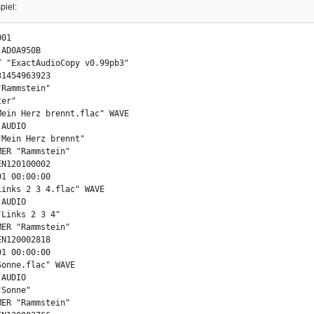
piel:
01

AD0A950B

T "ExactAudioCopy v0.99pb3"

1454963923

Rammstein"

er"

Mein Herz brennt.flac" WAVE

Links 2 3 4.flac" WAVE

onne.flac" WAVE
