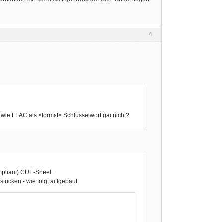
4
as wie FLAC als <format> Schlüsselwort gar nicht?
ompliant) CUE-Sheet:
tücken - wie folgt aufgebaut: