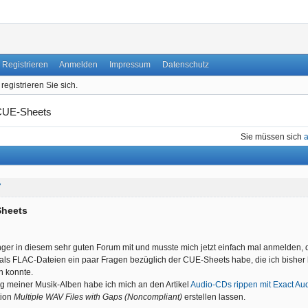
Registrieren
Anmelden
Impressum
Datenschutz
registrieren Sie sich.
CUE-Sheets
Sie müssen sich
7
heets
änger in diesem sehr guten Forum mit und musste mich jetzt einfach mal anmelden
als FLAC-Dateien ein paar Fragen bezüglich der CUE-Sheets habe, die ich bisher h
n konnte.
g meiner Musik-Alben habe ich mich an den Artikel
Audio-CDs rippen mit Exact Au
tion
Multiple WAV Files with Gaps (Noncompliant)
erstellen lassen.