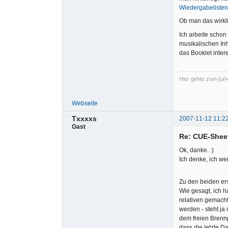
    PERFORMER "Rammstein"

Wiedergabelisten
    ISRC DEN120100008

Ob man das wirkli
    INDEX 00 03:48:37

FILE "11. N
Ich arbeite schon
    INDEX 
musikalischen Inh
das Booklet inter
Hier gehts zum [url=
Webseite
Txxxxs
2007-11-12 11:2
Gast
Re: CUE-Shee
Ok, danke. :)
Ich denke, ich w
Zu den beiden er
Wie gesagt, ich h
relativen gemach
werden - steht ja
dem freien Brenn
dass die letzte D