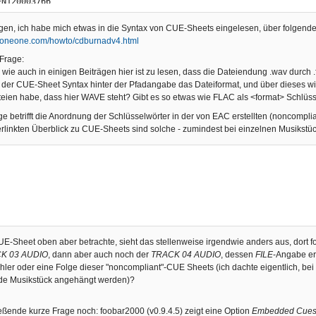
en, ich habe mich etwas in die Syntax von CUE-Sheets eingelesen, über folgenden
eoneone.com/howto/cdburnadv4.html
 Frage:
g wie auch in einigen Beiträgen hier ist zu lesen, dass die Dateiendung .wav durch 
der CUE-Sheet Syntax hinter der Pfadangabe das Dateiformat, und über dieses wird s
ch will.flac" WAVE

teien habe, dass hier WAVE steht? Gibt es so etwas wie FLAC als <format> Schlüss
e betrifft die Anordnung der Schlüsselwörter in der von EAC erstellten (noncompl
linkten Überblick zu CUE-Sheets sind solche - zumindest bei einzelnen Musikstück
Feuer frei!.flac" WAVE

-Sheet oben aber betrachte, sieht das stellenweise irgendwie anders aus, dort fol
K 03 AUDIO
, dann aber auch noch der
TRACK 04 AUDIO
, dessen
FILE
-Angabe ers
ehler oder eine Folge dieser "noncompliant"-CUE Sheets (ich dachte eigentlich, bei
utter.flac" WAVE

de Musikstück angehängt werden)?
eßende kurze Frage noch: foobar2000 (v0.9.4.5) zeigt eine Option
Embedded Cues