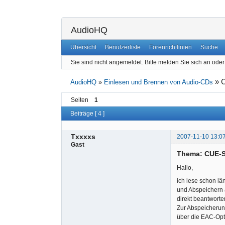
AudioHQ
Übersicht
Benutzerliste
Forenrichtlinien
Suche
Sie sind nicht angemeldet.
Bitte melden Sie sich an oder 
»
AudioHQ
»
Einlesen und Brennen von Audio-CDs
Seiten
1
Beiträge [ 4 ]
Txxxxs
2007-11-10 13:0
Gast
Thema: CUE-S
Hallo,
ich lese schon l
und Abspeichern 
direkt beantworte
Zur Abspeicherun
über die EAC-Op