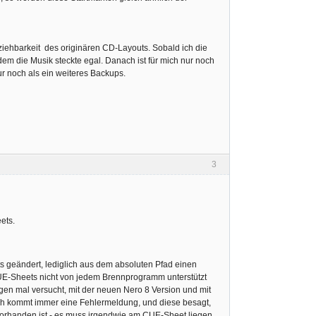
ziehbarkeit des originären CD-Layouts. Sobald ich die
em die Musik steckte egal. Danach ist für mich nur noch
ur noch als ein weiteres Backups.
3
ets.
ts geändert, lediglich aus dem absoluten Pfad einen
CUE-Sheets nicht von jedem Brennprogramm unterstützt
agen mal versucht, mit der neuen Nero 8 Version und mit
h kommt immer eine Fehlermeldung, und diese besagt,
 vorhanden ist - es muss irgendwie am CUE-Sheet liegen