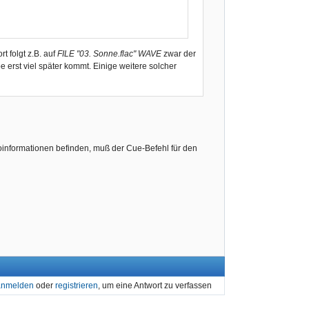
 folgt z.B. auf
FILE "03. Sonne.flac" WAVE
zwar der
 erst viel später kommt. Einige weitere solcher
nformationen befinden, muß der Cue-Befehl für den
anmelden
oder
registrieren
, um eine Antwort zu verfassen