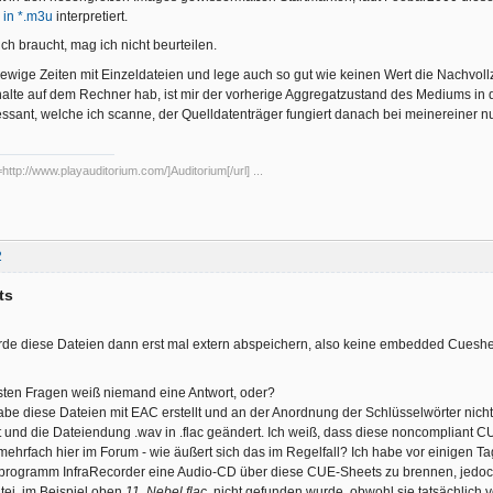
 in *.m3u
interpretiert.
ch braucht, mag ich nicht beurteilen.
ebel.flac" WAVE

 ewige Zeiten mit Einzeldateien und lege auch so gut wie keinen Wert die Nachvoll
01 00:00:00
alte auf dem Rechner hab, ist mir der vorherige Aggregatzustand des Mediums in d
essant, welche ich scanne, der Quelldatenträger fungiert danach bei meinereiner n
http://www.playauditorium.com/]Auditorium[/url] ...
2
ts
erde diese Dateien dann erst mal extern abspeichern, also keine embedded Cueshe
sten Fragen weiß niemand eine Antwort, oder?
abe diese Dateien mit EAC erstellt und an der Anordnung der Schlüsselwörter nich
t und die Dateiendung .wav in .flac geändert. Ich weiß, dass diese noncompliant 
 mehrfach hier im Forum - wie äußert sich das im Regelfall? Ich habe vor einigen T
programm InfraRecorder eine Audio-CD über diese CUE-Sheets zu brennen, jedoc
atei, im Beispiel oben
11. Nebel.flac
, nicht gefunden wurde, obwohl sie tatsächlich