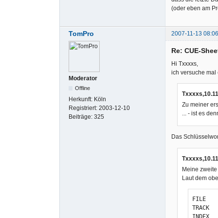
(oder eben am Pr
TomPro
2007-11-13 08:0
Re: CUE-Shee
Hi Txxxxs,
ich versuche mal 
Moderator
Offline
Txxxxs,10.11
Herkunft:
Köln
Zu meiner ers
Registriert:
2003-12-10
... - ist es 
Beiträge:
325
Das Schlüsselwor
Txxxxs,10.11
Meine zweite 
Laut dem oben
FILE

TRACK

INDEX
