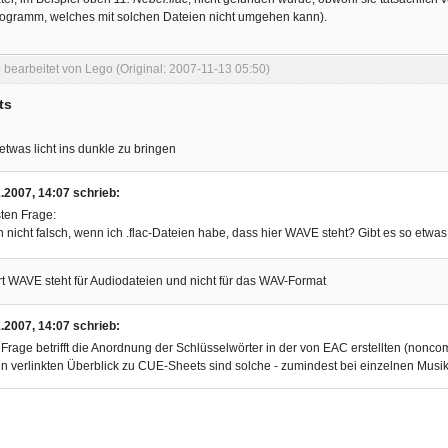
ogramm, welches mit solchen Dateien nicht umgehen kann).
6
bearbeitet von Lego (Original: 2007-11-13 05:50)
ts
etwas licht ins dunkle zu bringen
.2007, 14:07 schrieb:
ten Frage:
denn nicht falsch, wenn ich .flac-Dateien habe, dass hier WAVE steht? Gibt es so etw
t WAVE steht für Audiodateien und nicht für das WAV-Format
.2007, 14:07 schrieb:
Frage betrifft die Anordnung der Schlüsselwörter in der von EAC erstellten (nonc
 verlinkten Überblick zu CUE-Sheets sind solche - zumindest bei einzelnen Musiks