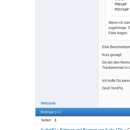
PREGAP

POSTGAP
Wenn ich mein
zugehörige
T
Fälle folgen.
Eine Beschreibun
Kurz gesagt:
Da bei den Nonco
Trackwechsel in 
Ich hoffe Du kan
Gruß TomPro
Webseite
Beiträge [ 4 ]
Seiten
1
AudioHQ
»
Einlesen und Brennen von Audio-CDs
»
C