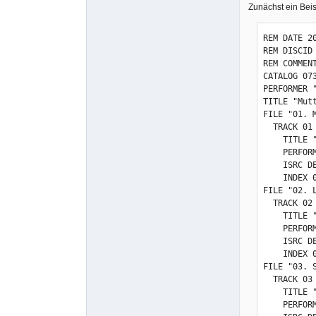
Zunächst ein Beis
REM DATE 20
REM DISCID 
REM COMMEN
CATALOG 073
PERFORMER "
TITLE "Mutt
FILE "01. 
  TRACK 01 AUDIO

    TITLE "Mein Herz brennt"

    PERFORMER "Rammstein"

    ISRC DEN120100002

    INDEX 01 00:00:00

FILE "02. 
  TRACK 02 AUDIO

    TITLE "Links 2 3 4"

    PERFORMER "Rammstein"

    ISRC DEN120002818

    INDEX 01 00:00:00

FILE "03. S
  TRACK 03 AUDIO

    TITLE "Sonne"

    PERFORMER "Rammstein"
