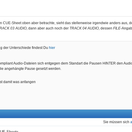
 CUE-Sheet oben aber betrachte, sieht das stellenweise irgendwie anders aus, dort
RACK 03 AUDIO
, dann aber auch noch der
TRACK 04 AUDIO
, dessen
FILE
-Angabe
g der Unterschiede findest Du
hier
mpliant Audio-Dateien sich entgegen dem Standart die Pausen HINTER den Audioi
die angehängte Pause gesetzt werden.
nst damit was anfangen
Sie müssen sich
UE-Sheets