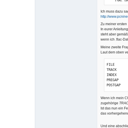
    ISRC DEN120003766

    INDEX 01 00:00:00

  TRACK 04 AUDIO

Ich muss dazu sag
    TITLE "Ich will"

http://www.pcnin
    PERFORMER "Rammstein"

Zu meiner ersten
    ISRC DEN120100004

In eurer Anleitun
    INDEX 00 04:32:33

steht aber gemäß 
FILE "04. I
wenn ich .flac-Da
    INDEX 01 00:00:00

  TRACK 05 AUDIO

Meine zweite Frag
    TITLE "Feuer frei!"

Laut dem oben ver
    PERFORMER "Rammstein"

    ISRC DEN120100007

FILE

    INDEX 00 03:37:07

TRACK

FILE "05. 
INDEX

    INDEX 01 00:00:00

PREGAP

  TRACK 06 AUDIO

POSTGAP
    TITLE "Mutter"

    PERFORMER "Rammstein"

Wenn ich mein CUE
    ISRC DEN120003765

zugehörige
TRAC
    INDEX 00 03:08:45

Ist das nun ein F
FILE "06. M
das vorhergehen
    INDEX 01 00:00:00

  TRACK 07 AUDIO

    TITLE "Spieluhr"

Und eine abschli