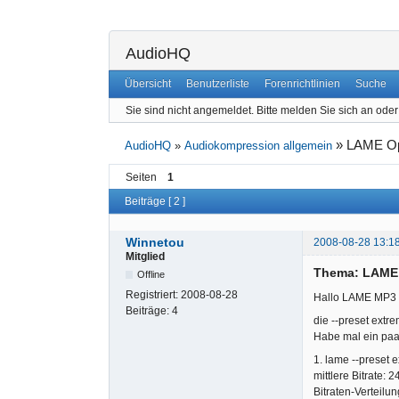
AudioHQ
Übersicht
Benutzerliste
Forenrichtlinien
Suche
Sie sind nicht angemeldet.
Bitte melden Sie sich an oder 
»
LAME Opt
AudioHQ
»
Audiokompression allgemein
Seiten
1
Beiträge [ 2 ]
Winnetou
2008-08-28 13:1
Mitglied
Thema: LAME 
Offline
Registriert:
2008-08-28
Hallo LAME MP3 S
Beiträge:
4
die --preset extr
Habe mal ein paar
1. lame --preset 
mittlere Bitrate: 
Bitraten-Verteilu