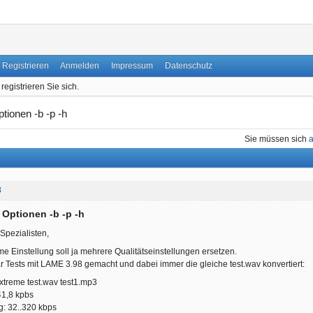
Registrieren
Anmelden
Impressum
Datenschutz
registrieren Sie sich.
ionen -b -p -h
Sie müssen sich
8
Optionen -b -p -h
pezialisten,
eme Einstellung soll ja mehrere Qualitätseinstellungen ersetzen.
 Tests mit LAME 3.98 gemacht und dabei immer die gleiche test.wav konvertiert:
extreme test.wav test1.mp3
241,8 kpbs
ng: 32..320 kbps