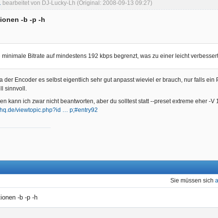
1
bearbeitet von DJ-Lucky-Lh (Original: 2008-09-13 09:27)
onen -b -p -h
e minimale Bitrate auf mindestens 192 kbps begrenzt, was zu einer leicht verbesserten
a der Encoder es selbst eigentlich sehr gut anpasst wieviel er brauch, nur falls ein
l sinnvoll.
n kann ich zwar nicht beantworten, aber du solltest statt --preset extreme eher -V 
ohq.de/viewtopic.php?id … p;#entry92
Sie müssen sich
onen -b -p -h