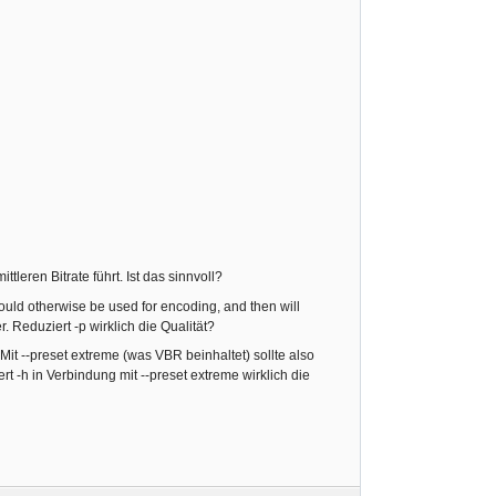
tleren Bitrate führt. Ist das sinnvoll?
would otherwise be used for encoding, and then will
er. Reduziert -p wirklich die Qualität?
it --preset extreme (was VBR beinhaltet) sollte also
sert -h in Verbindung mit --preset extreme wirklich die