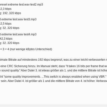
-preset extreme test.wav test2.mp3
242,3 kbps
ng: 192..320 kbps
et extreme test.wav test3.mp3
242,5 kbps
ng: 32..320 kbps
et extreme test.wav test4.mp3
242,3 kbps
ng: 32..320 kbps
 < 3 < 4 (nur wenige kBytes Unterschied)
nimale Bitrate auf mindestens 192 kbps begrenzt, was zu einer leicht verbesserten mit
t eine CRC Sicherung hinzu. Im Manual steht, dass "it takes 16 bits per frame that 
e sound quality." Aber Datei 3. ist etwas größer als 1. und die mittlere Bitrate ist höh
ht "some quality improvements. ...This switch is always enabled when using VBR." M
 sein. Aber Datei 4. ist größer als 1 und die mittlere Bitrate von 4. ist höher. Verbes