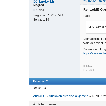
DJ-Lucky-Lh
2008-09-13 09:3
Mitglied
Re: LAME Opti
Offline
Registriert:
2004-07-29
Hallo,
Beiträge:
19
Mit 2. wird di
Normal nicht, da j
wäre das eventuel
Die anderen Frage
https://www.audi
[b]MfG,
Lucky[/b]
Beiträge [ 2 ]
Seiten
1
AudioHQ
»
Audiokompression allgemein
»
LAME Opti
Ähnliche Themen