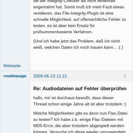
sie der Integrity-Checker als nicht fehlerhaft
angemahnt hat. Somit muß ich mein Fazit etwas
revidieren, das File-Integrity-Plugin ist eine
schnelle Möglichkeit, auf offensichtliche Fehler zu
testen, es ist aber kein Ersatz für
prüfsummenbasierte Verfahren.
(Und ich habe jetzt das Problem, daß ich nicht
weiß, welchen Daten ich noch trauen kann... :( )
Webseite
2009-06-13 11:21
5
ronaldopagga
Mitglied
Re: Audiodateien auf Fehler überprüfen
Offline
hallo, mir ist durchaus bewußt, dass dieser
Thread schon einige Jahre alt ist aber trotzdem :)
Welche Möglichkeiten gibt es denn nun Flac-Datei
zu testen? Ich habe z.b. einige Flac-Dateien mit
MD5-Error, die aber trotzdem abgespielt werden
können. Versuche ich diese wieder umzuwandeln,