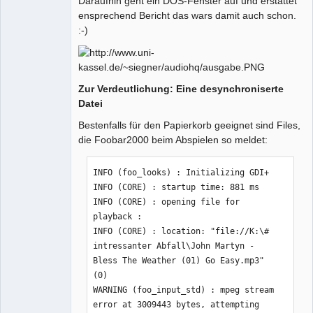
Daraufhin geht ein DOS-Fenster auf und erstattet
ensprechend Bericht das wars damit auch schon.
:-)
Zur Verdeutlichung: Eine desynchroniserte
Datei
Bestenfalls für den Papierkorb geeignet sind Files,
die Foobar2000 beim Abspielen so meldet:
INFO (foo_looks) : Initializing GDI+

INFO (CORE) : startup time: 881 ms

INFO (CORE) : opening file for 
playback :

INFO (CORE) : location: "file://K:\# 
intressanter Abfall\John Martyn - 
Bless The Weather (01) Go Easy.mp3" 
(0)

WARNING (foo_input_std) : mpeg stream 
error at 3009443 bytes, attempting 