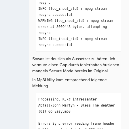
resync

INFO (foo_input_std) : mpeg stream 
resync successful

WARNING (foo_input_std) : mpeg stream 
error at 3009443 bytes, attempting 
resync

INFO (foo_input_std) : mpeg stream 
resync successful
Sowas ist deutlich als Aussetzer zu hören. Ich
vermute einen Gap durch fehlerhaftes Auslesen
mangels Secure Mode bereits im Original.
In Mp3Utility kam entsprechend folgende
Meldung.
Processing: K:\# intressanter 
Abfall\John Martyn - Bless The Weather 
(01) Go Easy.mp3

Error: Sync error reading frame header 