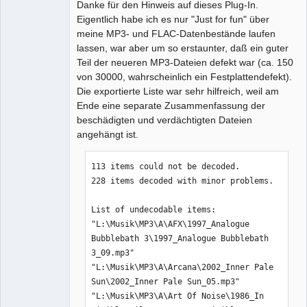
Danke für den Hinweis auf dieses Plug-In.
Eigentlich habe ich es nur "Just for fun" über
meine MP3- und FLAC-Datenbestände laufen
lassen, war aber um so erstaunter, daß ein guter
Teil der neueren MP3-Dateien defekt war (ca. 150
von 30000, wahrscheinlich ein Festplattendefekt).
Die exportierte Liste war sehr hilfreich, weil am
Ende eine separate Zusammenfassung der
beschädigten und verdächtigten Dateien
angehängt ist.
113 items could not be decoded.

228 items decoded with minor problems.

List of undecodable items:

"L:\Musik\MP3\A\AFX\1997_Analogue 
Bubblebath 3\1997_Analogue Bubblebath 
3_09.mp3"

"L:\Musik\MP3\A\Arcana\2002_Inner Pale 
Sun\2002_Inner Pale Sun_05.mp3"

"L:\Musik\MP3\A\Art Of Noise\1986_In 