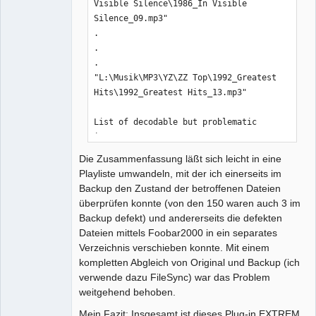
Visible Silence\1986_In Visible 
Silence_09.mp3"

.

.

.

"L:\Musik\MP3\YZ\ZZ Top\1992_Greatest 
Hits\1992_Greatest Hits_13.mp3"

List of decodable but problematic 
items:

"L:\Musik\MP3\A\Apoptygma 
Die Zusammenfassung läßt sich leicht in eine
Berzerk\2002_Harmonizer\2002_Harmonize
Playliste umwandeln, mit der ich einerseits im
r_06.mp3"

Backup den Zustand der betroffenen Dateien
"L:\Musik\MP3\B\Bad 
überprüfen konnte (von den 150 waren auch 3 im
Sector\1995_Ampos\1995_Ampos_01.mp3"

Backup defekt) und andererseits die defekten
.

Dateien mittels Foobar2000 in ein separates
.

Verzeichnis verschieben konnte. Mit einem
.
kompletten Abgleich von Original und Backup (ich
verwende dazu FileSync) war das Problem
weitgehend behoben.
Mein Fazit: Insgesamt ist dieses Plug-in EXTREM