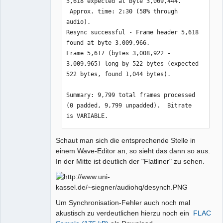
5,618 expected at byte 3,009,444. 
 Approx. time: 2:30 (58% through 
audio).

Resync successful - Frame header 5,618 
found at byte 3,009,966.

Frame 5,617 (bytes 3,008,922 - 
3,009,965) long by 522 bytes (expected 
522 bytes, found 1,044 bytes).

Summary: 9,799 total frames processed 
(0 padded, 9,799 unpadded).  Bitrate 
is VARIABLE.
Schaut man sich die entsprechende Stelle in
einem Wave-Editor an, so sieht das dann so aus.
In der Mitte ist deutlich der "Flatliner" zu sehen.
Um Synchronisation-Fehler auch noch mal
akustisch zu verdeutlichen hierzu noch ein
FLAC