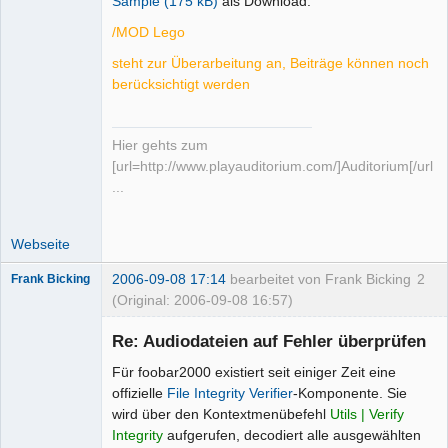
Sample (175 kB)
als Download.
/MOD Lego
steht zur Überarbeitung an, Beiträge können noch
berücksichtigt werden
Hier gehts zum
[url=http://www.playauditorium.com/]Auditorium[/url]
...
Webseite
2006-09-08 17:14
bearbeitet von Frank Bicking
2
Frank Bicking
(Original: 2006-09-08 16:57)
Re: Audiodateien auf Fehler überprüfen
Für foobar2000 existiert seit einiger Zeit eine
offizielle
File Integrity Verifier
-Komponente. Sie
Administrator
wird über den Kontextmenübefehl
Utils | Verify
Offline
Integrity
aufgerufen, decodiert alle ausgewählten