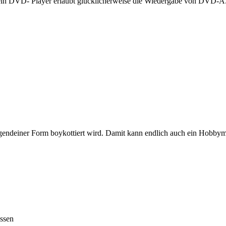
in DVD- Player erlaubt glücklicherweise die Wiedergabe von DVD-A
in irgendeiner Form boykottiert wird. Damit kann endlich auch ein Hob
assen