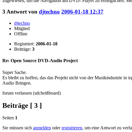
zugewiesen, um die Navigation am DVD- Player zu ermöglichen. Me
3
Antwort von
djtechno
2006-01-18 12:37
djtechno
Mitglied
Offline
Registriert:
2006-01-18
Beiträge:
3
Re: Open Source DVD-Audio Project
Super Sache.
Es bleibt zu hoffen, das das Projekt nicht von der Musikindustrie 
Audio Bringen.
forum verlassen (sdcheißboard)
Beiträge [ 3 ]
Seiten
1
Sie müssen sich
anmelden
oder
registrieren
, um eine Antwort zu verf