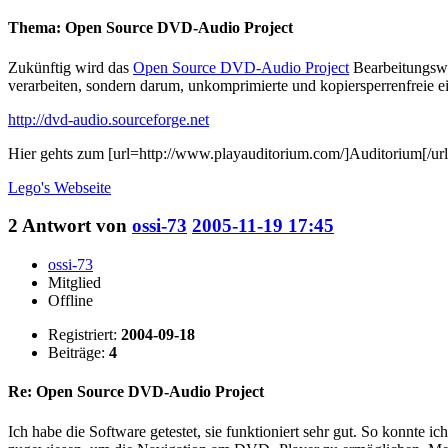
Thema: Open Source DVD-Audio Project
Zukünftig wird das
Open Source DVD-Audio Project
Bearbeitungswe
verarbeiten, sondern darum, unkomprimierte und kopiersperrenfrei
http://dvd-audio.sourceforge.net
Hier gehts zum [url=http://www.playauditorium.com/]Auditorium[/url]
Lego's
Webseite
2
Antwort von
ossi-73
2005-11-19 17:45
ossi-73
Mitglied
Offline
Registriert:
2004-09-18
Beiträge:
4
Re: Open Source DVD-Audio Project
Ich habe die Software getestet, sie funktioniert sehr gut. So konn