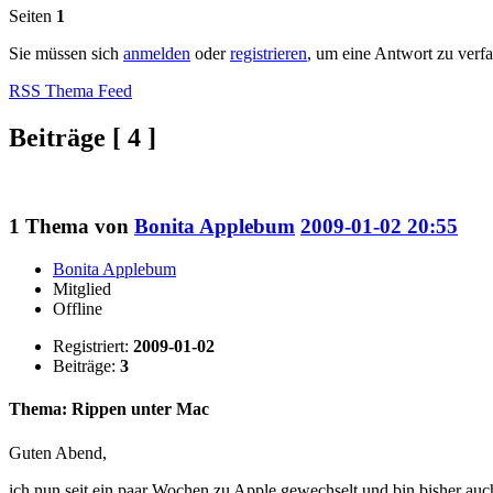
Seiten
1
Sie müssen sich
anmelden
oder
registrieren
, um eine Antwort zu verf
RSS Thema Feed
Beiträge [ 4 ]
1
Thema von
Bonita Applebum
2009-01-02 20:55
Bonita Applebum
Mitglied
Offline
Registriert:
2009-01-02
Beiträge:
3
Thema: Rippen unter Mac
Guten Abend,
ich nun seit ein paar Wochen zu Apple gewechselt und bin bisher auc