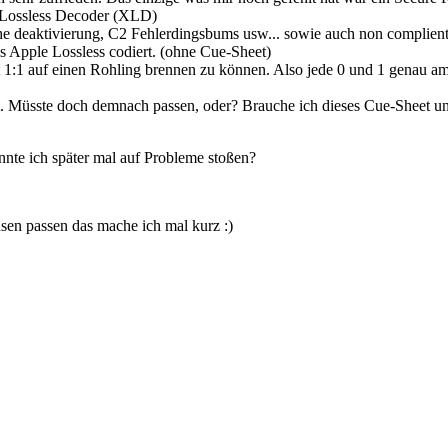
X Lossless Decoder (XLD)
e deaktivierung, C2 Fehlerdingsbums usw... sowie auch non complient c
s Apple Lossless codiert. (ohne Cue-Sheet)
lut 1:1 auf einen Rohling brennen zu können. Also jede 0 und 1 genau am
t. Müsste doch demnach passen, oder? Brauche ich dieses Cue-Sheet u
nnte ich später mal auf Probleme stoßen?
usen passen das mache ich mal kurz :)