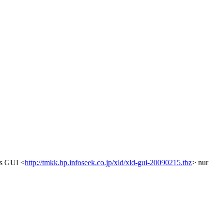
rs GUI <
http://tmkk.hp.infoseek.co.jp/xld/xld-gui-20090215.tbz
> nur