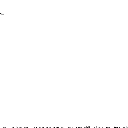
assen
h sehr zufrieden. Das einzige was mir noch gefehlt hat war ein Secur