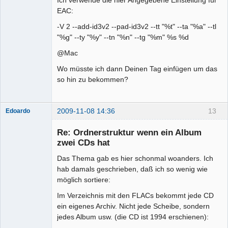
Ich verwende die hier Angegebene Einstellung für
EAC:
-V 2 --add-id3v2 --pad-id3v2 --tt "%t" --ta "%a" --tl
"%g" --ty "%y" --tn "%n" --tg "%m" %s %d
@Mac
Wo müsste ich dann Deinen Tag einfügen um das
so hin zu bekommen?
2009-11-08 14:36
13
Edoardo
Re: Ordnerstruktur wenn ein Album
zwei CDs hat
Das Thema gab es hier schonmal woanders. Ich
hab damals geschrieben, daß ich so wenig wie
Senior-
möglich sortiere:
Mitglied
Im Verzeichnis mit den FLACs bekommt jede CD
Offline
ein eigenes Archiv. Nicht jede Scheibe, sondern
jedes Album usw. (die CD ist 1994 erschienen):