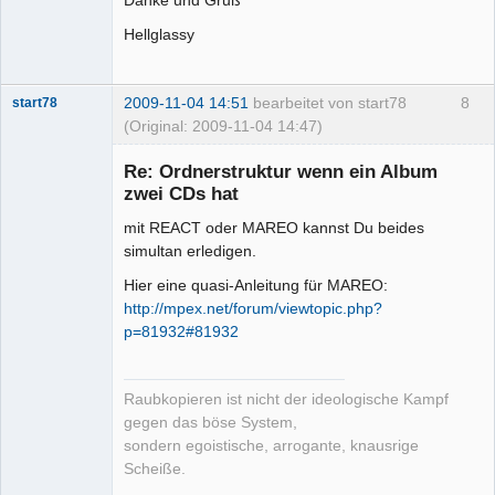
Danke und Gruß
Hellglassy
2009-11-04 14:51
bearbeitet von start78
8
start78
(Original: 2009-11-04 14:47)
Re: Ordnerstruktur wenn ein Album
zwei CDs hat
mit REACT oder MAREO kannst Du beides
Moderator
simultan erledigen.
Offline
Hier eine quasi-Anleitung für MAREO:
http://mpex.net/forum/viewtopic.php?
p=81932#81932
Raubkopieren ist nicht der ideologische Kampf
gegen das böse System,
sondern egoistische, arrogante, knausrige
Scheiße.