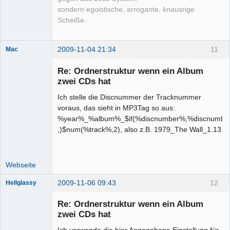
sondern egoistische, arrogante, knausrige
Scheiße.
2009-11-04 21:34
11
Mac
Senior-
Mitglied
Re: Ordnerstruktur wenn ein Album
Offline
zwei CDs hat
Ich stelle die Discnummer der Tracknummer
voraus, das sieht in MP3Tag so aus:
%year%_%album%_$if(%discnumber%,%discnumbe
,)$num(%track%,2), also z.B. 1979_The Wall_1.13
Webseite
2009-11-06 09:43
12
Hellglassy
Mitglied
Re: Ordnerstruktur wenn ein Album
Offline
zwei CDs hat