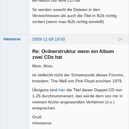
ein Album nur eine CD hat.
So werden sowohl die Dateien in den
Verzeichnissen als auch die Titel in fb2k richtig
sortiert (wenn man fb2k richtig einstellt).
2009-11-08 19:50
14
rhinozeros
Re: Ordnerstruktur wenn ein Album
zwei CDs hat
Senior-
Moin, Moin,
Mitglied
Offline
ist vielleicht nicht der Schwerpunkt dieses Forums,
trotzdem: The Wall von Pink Floyd erschien 1979.
Übrigens sind
hier
die Titel dieser Doppel-CD von
1-26 durchnummeriert, das würde dem von mir in
meinem Archiv angewandten Verfahren (s.o.)
entsprechen.
Gruß
rhinozeros