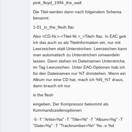
pink_floyd_1994_the_wall
Die Titel werden dann nach folgendem Schema
benannt:
1-01_in_the_flesh.flac
Also <CD-Nr.>-<Titel-Nr.>_<Titel>.flac. In EAC geb
ich das auch so als Titelinformation ein, nur mit
Leerzeichen statt Unterstrichen. Leerzeichen kann
man automatisch zu Unterstrichen umwandeln
lassen. Dann stehen im Dateinamen Unterstriche,
im Tag Leerzeichen. Unter EAC-Optionen hab ich
für den Dateinamen nur %T drinstehen. Wenn ein
Album nur eine CD hat, mach ich %N_%T draus,
dann brauch ich nur
in the flesh
eingeben. Der Kompressor bekommt als
Kommandozeilenoptionen
-5 -T "Artist=%a" -T "Title=%t" -T "Album=%g" -T
"Date=%y" -T "Tracknumber=%n" %s -o %d