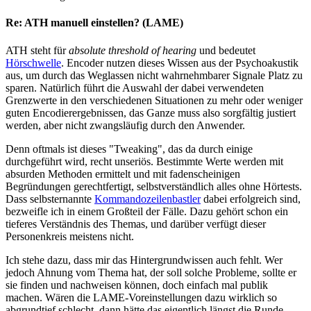
Re: ATH manuell einstellen? (LAME)
ATH steht für
absolute threshold of hearing
und bedeutet
Hörschwelle
. Encoder nutzen dieses Wissen aus der Psychoakustik
aus, um durch das Weglassen nicht wahrnehmbarer Signale Platz zu
sparen. Natürlich führt die Auswahl der dabei verwendeten
Grenzwerte in den verschiedenen Situationen zu mehr oder weniger
guten Encodierergebnissen, das Ganze muss also sorgfältig justiert
werden, aber nicht zwangsläufig durch den Anwender.
Denn oftmals ist dieses "Tweaking", das da durch einige
durchgeführt wird, recht unseriös. Bestimmte Werte werden mit
absurden Methoden ermittelt und mit fadenscheinigen
Begründungen gerechtfertigt, selbstverständlich alles ohne Hörtests.
Dass selbsternannte
Kommandozeilenbastler
dabei erfolgreich sind,
bezweifle ich in einem Großteil der Fälle. Dazu gehört schon ein
tieferes Verständnis des Themas, und darüber verfügt dieser
Personenkreis meistens nicht.
Ich stehe dazu, dass mir das Hintergrundwissen auch fehlt. Wer
jedoch Ahnung vom Thema hat, der soll solche Probleme, sollte er
sie finden und nachweisen können, doch einfach mal publik
machen. Wären die LAME-Voreinstellungen dazu wirklich so
abgrundtief schlecht, dann hätte das eigentlich längst die Runde