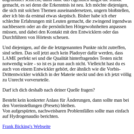
gemacht, es sei denn die Erkenntnis ist neu. Ich möchte diejenigen,
die sich mit solchen Themen auseinandersetzen, ungern bloßstellen,
aber ich bin da erstmal etwas skeptisch. Bisher habe ich eher
schlechte Erfahrungen mit Leuten gemacht, die zwingend irgendwas
nachbessern oder an die persönlichen Hörgewohnheiten anpassen
müssen, und dabei den Kontakt mit den Entwicklern oder das
Durchführen von Hörtests scheuen.
Und diejenigen, auf die die letztgenannten Punkte nicht zutreffen,
sind selten. Das soll jetzt auch kein Pladoyer dafür werden, dass
LAME perfekt sei und die Qualität hinterfragendes Testen nicht
notwendig wäre - so ist es ja nun auch nicht. Vielleicht hast du es
auch von einem Entwickler gehört, der ähnlich wie die Vorbis-
Drittentwickler wirklich in der Materie steckt und den ich jetzt völlig
zu Unrecht vorverurteile.
Darf ich dich deshalb nach deiner Quelle fragen?
Besteht kein konkreter Anlass für Änderungen, dann sollte man bei
den Voreinstellungen (Presets) bleiben.
Von aufgespürten, nachweisbaren Problemfällen sollte man einfach
auf Hydrogenaudio berichten.
Frank Bicking's
Webseite