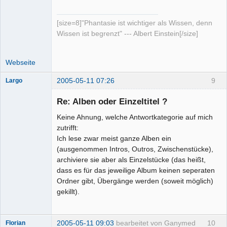
Senior-
Mitglied
Offline
[size=8]"Phantasie ist wichtiger als Wissen, denn
Wissen ist begrenzt" --- Albert Einstein[/size]
Webseite
2005-05-11 07:26
9
Largo
Senior-
Mitglied
Re: Alben oder Einzeltitel ?
Offline
Keine Ahnung, welche Antwortkategorie auf mich
zutrifft:
Ich lese zwar meist ganze Alben ein
(ausgenommen Intros, Outros, Zwischenstücke),
archiviere sie aber als Einzelstücke (das heißt,
dass es für das jeweilige Album keinen seperaten
Ordner gibt, Übergänge werden (soweit möglich)
gekillt).
2005-05-11 09:03
bearbeitet von Ganymed
10
Florian