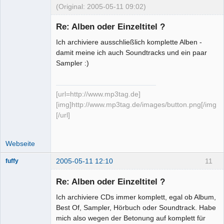
(Original: 2005-05-11 09:02)
Re: Alben oder Einzeltitel ?
Ich archiviere ausschließlich komplette Alben -
Mp3tag-
damit meine ich auch Soundtracks und ein paar
Entwickler,
Sampler :)
Moderator
(inaktiv)
Offline
[url=http://www.mp3tag.de]
[img]http://www.mp3tag.de/images/button.png[/img]
[/url]
Webseite
2005-05-11 12:10
11
fuffy
Senior-
Mitglied
Re: Alben oder Einzeltitel ?
Offline
Ich archiviere CDs immer komplett, egal ob Album,
Best Of, Sampler, Hörbuch oder Soundtrack. Habe
mich also wegen der Betonung auf komplett für