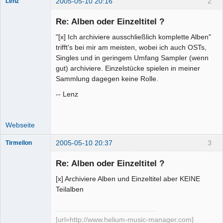
2005-05-10 20:16
2
Lenz
Moderator
(inaktiv)
Re: Alben oder Einzeltitel ?
Offline
"[x] Ich archiviere ausschließlich komplette Alben"
trifft's bei mir am meisten, wobei ich auch OSTs,
Singles und in geringem Umfang Sampler (wenn
gut) archiviere. Einzelstücke spielen in meiner
Sammlung dagegen keine Rolle.
-- Lenz
Webseite
2005-05-10 20:37
3
Tirmellon
Re: Alben oder Einzeltitel ?
[x] Archiviere Alben und Einzeltitel aber KEINE
Teilalben
Senior-
Mitglied
Offline
[url=http://www.helium-music-manager.com]