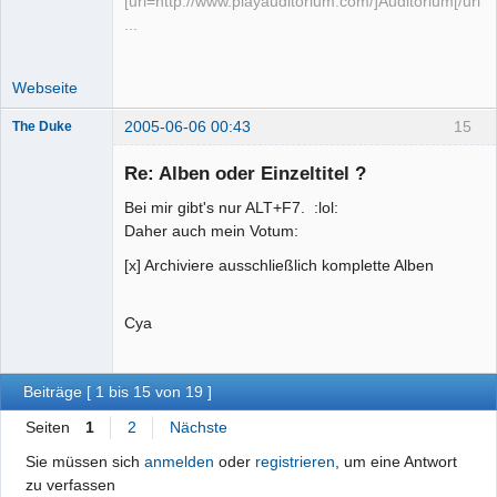
[url=http://www.playauditorium.com/]Auditorium[/url]
...
Webseite
2005-06-06 00:43
15
The Duke
Senior-
Mitglied
Re: Alben oder Einzeltitel ?
Offline
Bei mir gibt's nur ALT+F7. :lol:
Daher auch mein Votum:
[x] Archiviere ausschließlich komplette Alben
Cya
Beiträge [ 1 bis 15 von 19 ]
Seiten
1
2
Nächste
Sie müssen sich
anmelden
oder
registrieren
, um eine Antwort
zu verfassen