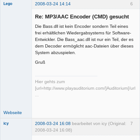
2008-03-24 14:14
6
Lego
Re: MP3/AAC Encoder (CMD) gesucht
Die Bass.dll ist kein Encoder sondern Teil eines
frei erhältlichen Wiedergabsystems für Software-
Entwickler. Die Bass_aac.dll ist nur ein Teil, der es
Administrator
dem Decoder ermöglicht aac-Dateien über dieses
Offline
System abzuspielen.
Gruß
Hier gehts zum
[url=http://www.playauditorium.com/]Auditorium[/url]
...
Webseite
2008-03-24 16:08
bearbeitet von icy (Original:
7
icy
2008-03-24 16:08)
Mitglied