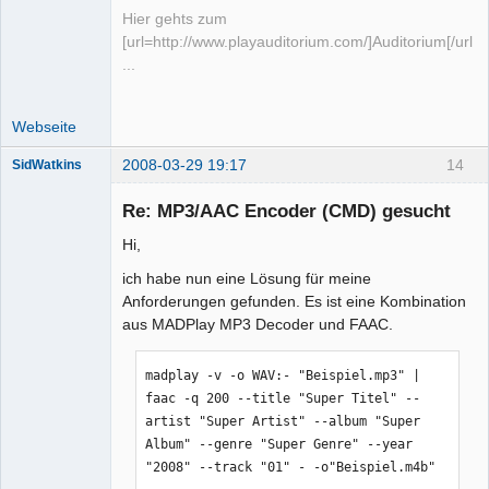
Hier gehts zum
[url=http://www.playauditorium.com/]Auditorium[/url]
...
Webseite
2008-03-29 19:17
14
SidWatkins
Mitglied
Re: MP3/AAC Encoder (CMD) gesucht
Offline
Hi,
ich habe nun eine Lösung für meine
Anforderungen gefunden. Es ist eine Kombination
aus MADPlay MP3 Decoder und FAAC.
madplay -v -o WAV:- "Beispiel.mp3" | 
faac -q 200 --title "Super Titel" --
artist "Super Artist" --album "Super 
Album" --genre "Super Genre" --year 
"2008" --track "01" - -o"Beispiel.m4b"