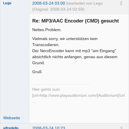
2008-03-24 03:00
bearbeitet von Lego
2
Lego
(Original: 2008-03-24 02:59)
Re: MP3/AAC Encoder (CMD) gesucht
Nettes Problem.
Vielmals sorry, wir unterstützen kein
Administrator
Transcodieren.
Offline
Der NeroEncoder kann mit mp3 "am Eingang"
absichtlich nichts anfangen, genau aus diesem
Grund.
Gruß
Hier gehts zum
[url=http://www.playauditorium.com/]Auditorium[/url]
...
Webseite
2008-03-24 10:23
3
alfredello