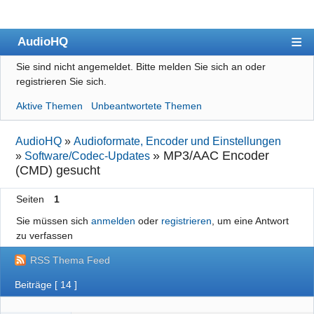
AudioHQ
Sie sind nicht angemeldet.
Bitte melden Sie sich an oder
Übersicht
registrieren Sie sich.
Benutzerliste
Aktive Themen
Unbeantwortete Themen
Forenrichtlinien
AudioHQ
»
Audioformate, Encoder und Einstellungen
Suche
»
MP3/AAC Encoder
»
Software/Codec-Updates
(CMD) gesucht
Registrieren
Anmelden
Seiten
1
Sie müssen sich
anmelden
oder
registrieren
, um eine Antwort
Impressum
zu verfassen
Datenschutz
RSS Thema Feed
Beiträge [ 14 ]