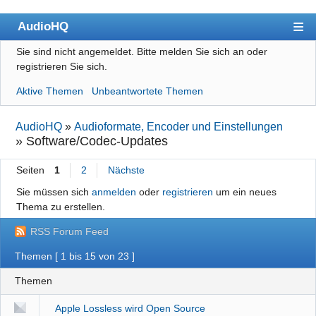
AudioHQ
Sie sind nicht angemeldet.
Bitte melden Sie sich an oder
Übersicht
registrieren Sie sich.
Benutzerliste
Aktive Themen
Unbeantwortete Themen
Forenrichtlinien
AudioHQ
»
Audioformate, Encoder und Einstellungen
Suche
»
Software/Codec-Updates
Registrieren
Seiten
1
2
Nächste
Anmelden
Sie müssen sich
anmelden
oder
registrieren
um ein neues
Thema zu erstellen.
Impressum
RSS Forum Feed
Datenschutz
Themen [ 1 bis 15 von 23 ]
Themen
Apple Lossless wird Open Source