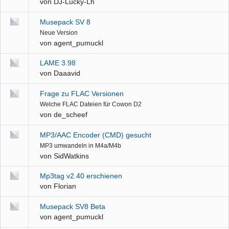
von
DJ-Lucky-Lh
Musepack SV 8
Neue Version
von
agent_pumuckl
LAME 3.98
von
Daaavid
Frage zu FLAC Versionen
Welche FLAC Dateien für Cowon D2
von
de_scheef
MP3/AAC Encoder (CMD) gesucht
MP3 umwandeln in M4a/M4b
von
SidWatkins
Mp3tag v2.40 erschienen
von
Florian
Musepack SV8 Beta
von
agent_pumuckl