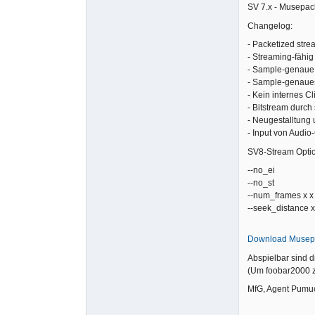
SV 7.x - Musepac
Changelog:
- Packetized str
- Streaming-fähig
- Sample-genaue 
- Sample-genaue
- Kein internes Cl
- Bitstream durch
- Neugestalltung
- Input von Audio
SV8-Stream Opti
--no_ei (schr
--no_st (sch
--num_frames x x
--seek_distance 
Download Musep
Abspielbar sind 
(Um foobar2000 z
MfG, Agent Pumu