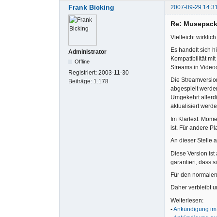
Frank Bicking
2007-09-29 14:3
Re: Musepack
Vielleicht wirkli
Es handelt sich 
Administrator
Kompatibilität m
Offline
Streams in Videod
Registriert:
2003-11-30
Die Streamversio
Beiträge:
1.178
abgespielt werden
Umgekehrt allerd
aktualisiert werde
Im Klartext: Mom
ist. Für andere P
An dieser Stelle 
Diese Version ist
garantiert, dass 
Für den normalen
Daher verbleibt u
Weiterlesen:
-
Ankündigung i