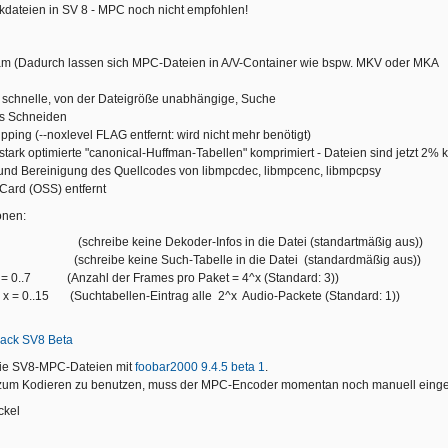
kdateien in SV 8 - MPC noch nicht empfohlen!
eam (Dadurch lassen sich MPC-Dateien in A/V-Container wie bspw. MKV oder M
schnelle, von der Dateigröße unabhängige, Suche
s Schneiden
ipping (--noxlevel FLAG entfernt: wird nicht mehr benötigt)
 stark optimierte "canonical-Huffman-Tabellen" komprimiert - Dateien sind jetzt 2% 
 und Bereinigung des Quellcodes von libmpcdec, libmpcenc, libmpcpsy
-Card (OSS) entfernt
onen:
eibe keine Dekoder-Infos in die Datei (standartmäßig aus))
reibe keine Such-Tabelle in die Datei (standardmäßig aus))
 = 0..7 (Anzahl der Frames pro Paket = 4^x (Standard: 3))
x x = 0..15 (Suchtabellen-Eintrag alle 2^x Audio-Packete (Standard: 1))
ack SV8 Beta
die SV8-MPC-Dateien mit
foobar2000 9.4.5 beta 1
.
um Kodieren zu benutzen, muss der MPC-Encoder momentan noch manuell eingeri
ckel