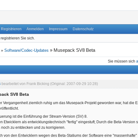
Registrieren
Anmelden
Impressum
Datenschutz
registrieren Sie sich.
»
Musepack SV8 Beta
»
Software/Codec-Updates
Sie müssen sich
6
bearbeitet von Frank Bicking (Original: 2007-09-29 10:28)
ack SV8 Beta
r Vergangenheit ziemlich ruhig um das Musepack-Projekt geworden war, hat die E
ffentlicht.
uerung ist die Einführung der Stream-Version (SV) 8.
n Etwicklern als entwicklungstechnisch "fertig" eingestuft; Durch die Beta-Version s
noch zu entdecken und zu korrigieren.
och von den Entwicklern wegen des Beta-Statiums der Software eine "massenhafte