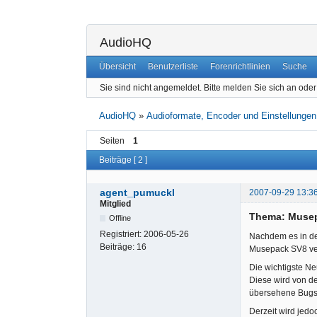
AudioHQ
Übersicht
Benutzerliste
Forenrichtlinien
Suche
Sie sind nicht angemeldet.
Bitte melden Sie sich an oder 
AudioHQ
»
Audioformate, Encoder und Einstellungen
Seiten
1
Beiträge [ 2 ]
agent_pumuckl
2007-09-29 13:3
Mitglied
Thema: Musep
Offline
Registriert:
2006-05-26
Nachdem es in de
Beiträge:
16
Musepack SV8 verö
Die wichtigste Ne
Diese wird von de
übersehene Bugs 
Derzeit wird jed