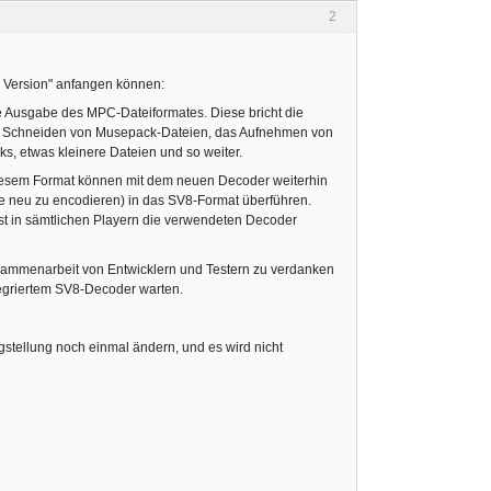
2
m Version" anfangen können:
e Ausgabe des MPC-Dateiformates. Diese bricht die
das Schneiden von Musepack-Dateien, das Aufnehmen von
ks, etwas kleinere Dateien und so weiter.
 diesem Format können mit dem neuen Decoder weiterhin
hne neu zu encodieren) in das SV8-Format überführen.
st in sämtlichen Playern die verwendeten Decoder
usammenarbeit von Entwicklern und Testern zu verdanken
tegriertem SV8-Decoder warten.
gstellung noch einmal ändern, und es wird nicht