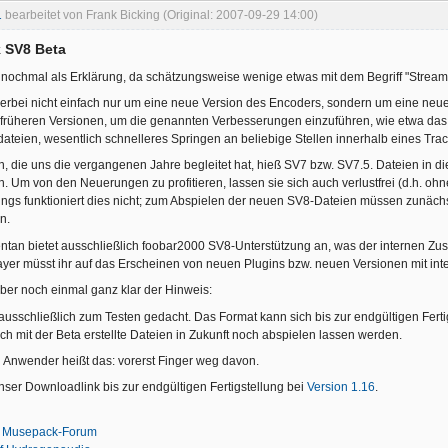
1
bearbeitet von Frank Bicking (Original: 2007-09-29 14:00)
 SV8 Beta
ch nochmal als Erklärung, da schätzungsweise wenige etwas mit dem Begriff "Strea
hierbei nicht einfach nur um eine neue Version des Encoders, sondern um eine neu
it früheren Versionen, um die genannten Verbesserungen einzuführen, wie etwa 
ateien, wesentlich schnelleres Springen an beliebige Stellen innerhalb eines Trac
n, die uns die vergangenen Jahre begleitet hat, hieß SV7 bzw. SV7.5. Dateien in
. Um von den Neuerungen zu profitieren, lassen sie sich auch verlustfrei (d.h. o
ings funktioniert dies nicht; zum Abspielen der neuen SV8-Dateien müssen zunäch
n.
entan bietet ausschließlich foobar2000 SV8-Unterstützung an, was der internen Z
layer müsst ihr auf das Erscheinen von neuen Plugins bzw. neuen Versionen mit in
aber noch einmal ganz klar der Hinweis:
 ausschließlich zum Testen gedacht. Das Format kann sich bis zur endgültigen Ferti
sich mit der Beta erstellte Dateien in Zukunft noch abspielen lassen werden.
 Anwender heißt das: vorerst Finger weg davon.
nser Downloadlink bis zur endgültigen Fertigstellung bei
Version 1.16
.
m Musepack-Forum