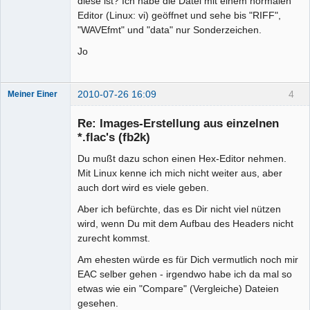
diese ist? Ich habe die Datei mit einem normalen
Editor (Linux: vi) geöffnet und sehe bis "RIFF",
"WAVEfmt" und "data" nur Sonderzeichen.
Jo
2010-07-26 16:09
4
Meiner Einer
Senior-
Mitglied
Re: Images-Erstellung aus einzelnen
Offline
*.flac's (fb2k)
Du mußt dazu schon einen Hex-Editor nehmen.
Mit Linux kenne ich mich nicht weiter aus, aber
auch dort wird es viele geben.
Aber ich befürchte, das es Dir nicht viel nützen
wird, wenn Du mit dem Aufbau des Headers nicht
zurecht kommst.
Am ehesten würde es für Dich vermutlich noch mir
EAC selber gehen - irgendwo habe ich da mal so
etwas wie ein "Compare" (Vergleiche) Dateien
gesehen.