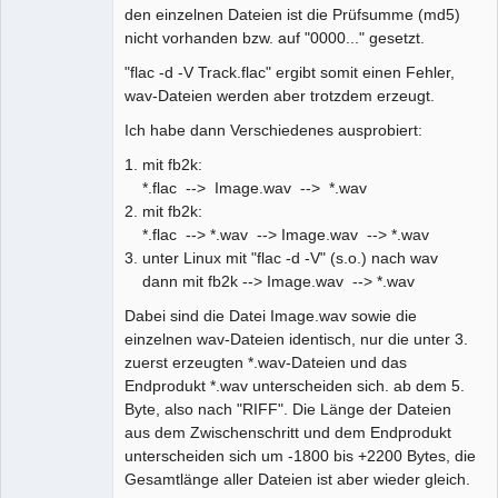
den einzelnen Dateien ist die Prüfsumme (md5)
nicht vorhanden bzw. auf "0000..." gesetzt.
"flac -d -V Track.flac" ergibt somit einen Fehler,
wav-Dateien werden aber trotzdem erzeugt.
Ich habe dann Verschiedenes ausprobiert:
1. mit fb2k:
*.flac --> Image.wav --> *.wav
2. mit fb2k:
*.flac --> *.wav --> Image.wav --> *.wav
3. unter Linux mit "flac -d -V" (s.o.) nach wav
dann mit fb2k --> Image.wav --> *.wav
Dabei sind die Datei Image.wav sowie die
einzelnen wav-Dateien identisch, nur die unter 3.
zuerst erzeugten *.wav-Dateien und das
Endprodukt *.wav unterscheiden sich. ab dem 5.
Byte, also nach "RIFF". Die Länge der Dateien
aus dem Zwischenschritt und dem Endprodukt
unterscheiden sich um -1800 bis +2200 Bytes, die
Gesamtlänge aller Dateien ist aber wieder gleich.