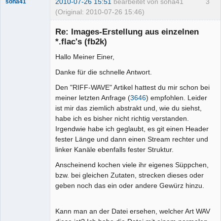
2010-07-26 15:51
bearbeitet von soha41
3
soha41
(Original: 2010-07-26 15:46)
Mitglied
Re: Images-Erstellung aus einzelnen
Offline
*.flac's (fb2k)
Hallo Meiner Einer,
Danke für die schnelle Antwort.
Den "RIFF-WAVE" Artikel hattest du mir schon bei
meiner letzten Anfrage (
3646
) empfohlen. Leider
ist mir das ziemlich abstrakt und, wie du siehst,
habe ich es bisher nicht richtig verstanden.
Irgendwie habe ich geglaubt, es git einen Header
fester Länge und dann einen Stream rechter und
linker Kanäle ebenfalls fester Struktur.
Anscheinend kochen viele ihr eigenes Süppchen,
bzw. bei gleichen Zutaten, strecken dieses oder
geben noch das ein oder andere Gewürz hinzu.
Kann man an der Datei ersehen, welcher Art WAV