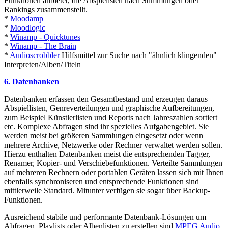
Funktionen anbietet, die Abspielisten nach Stimmungen oder
Rankings zusammenstellt.
*
Moodamp
*
Moodlogic
*
Winamp - Quicktunes
*
Winamp - The Brain
*
Audioscrobbler
Hilfsmittel zur Suche nach "ähnlich klingenden"
Interpreten/Alben/Titeln
6. Datenbanken
Datenbanken erfassen den Gesamtbestand und erzeugen daraus
Abspiellisten, Genreverteilungen und graphische Aufbereitungen,
zum Beispiel Künstlerlisten und Reports nach Jahreszahlen sortiert
etc. Komplexe Abfragen sind ihr spezielles Aufgabengebiet. Sie
werden meist bei größeren Sammlungen eingesetzt oder wenn
mehrere Archive, Netzwerke oder Rechner verwaltet werden sollen.
Hierzu enthalten Datenbanken meist die entsprechenden Tagger,
Renamer, Kopier- und Verschiebefunktionen. Verteilte Sammlungen
auf mehreren Rechnern oder portablen Geräten lassen sich mit Ihnen
ebenfalls synchroniseren und entsprechende Funktionen sind
mittlerweile Standard. Mitunter verfügen sie sogar über Backup-
Funktionen.
Ausreichend stabile und performante Datenbank-Lösungen um
Abfragen, Playlists oder Albenlisten zu erstellen sind
MPEG Audio