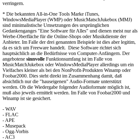
verringern.
* Die bekannten All-in-One Tools Marke iTunes,
WindowsMediaPlayer (WMP) oder MusicMatschJukebox (MMJ)
sind minimalistische Umsetzungen des ursprünglichen
Gedankenganges "Eine Software für Alles" und dienen meist nur als
Werbe-Oberfläche für die Online-Shops oder Musikdienste der
Anbieter. Im Falle der drei genannten Beispiele ist dies aber legitim,
da es sich um Freeware handelt. Diese Software richtet sich
hauptsächlich an die Bedürfnisse von Computer-Anfängern. Der
angebotene
sinnvolle
Funktionsumfang ist im Falle von
MusicMatchJukebox oder WindowsMediaPlayer allerdings um ein
Vielfaches kleiner als bei den NonProfit-Produkten Winamp oder
Foobar2000. Dies steht direkt im Zusammenhang damit, daß
absichtlich nur die "hauseigenen" Audio-Formate unterstützt
werden. Ob die Wiedergabe folgender Audioformate möglich ist,
muß also jeweils ermittelt werden. Im Falle von Foobar2000 und
Winamp ist sie gesichert.
- WAV
- FLAC
- APE
- Musepack
- Ogg-Vorbis
- AC3