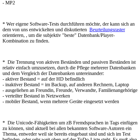
- MP2
* Wer eigene Software-Tests durchführen möchte, der kann sich an
dem von uns entwickelten und diskutierten
Beurteilungsraster
orientieren, , um die subjektiv "beste" Datenbank/Player-
Kombination zu finden.
* Die Trennung von aktiven Beständen und passiven Beständen ist
relativ einfach umzusetzen, durch die Pflege mehrerer Datenbanken
und dem Vergleich der Datenbanken untereinander:
- aktiver Bestand = auf der HD befindlich
- inaktiver Bestand = im Backup, auf anderen Rechnern, Laptop
- ausgeliehen an Freundin, Freunde, Verwandte, Familienangehörige
- verteilter Bestand in Netzwerken
- mobiler Bestand, wenn mehrere Geräte eingesetzt werden
* Die Unicode-Fähigkeiten um zB Fremdsprachen in Tags einfügen
zu können, sind aktuell bei allen bekannten Software-Autoren ein
Thema, entweder weil sie bereits eingebaut sind und sich im Test
befinden, oder sehr weit oben auf der ToDo-Liste steht. Es muß also