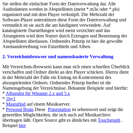
Sie stellen die einfachste Form der Dateiverwaltung dar. Alle
Audiodateien werden in Abspiellisten (meist *.m3u oder *.pls)
organisiert und mit dem Player verknüpft. Die Mehrzahl der
Software-Player unterstützen diese Form der Dateiverwaltung und
vermutlich ist sie auch die am häufigsten verwendete. Auf
katalogisierte Darstellungen wird meist verzichtet und das
Arrangieren wird dem Nutzer durch Erzeugen und Benennung der
Abspiellisten überlassen. Ordnendes Prinzip ist hier die gewollte
Aneinanderreihung von Einzeltiteln und Alben.
2. Verzeichnisbrowser und namensbasierte Verwaltung
Mit Verzeichnis-Browsern kann man sich einen schnellen Überblick
verschaffen und Ordner direkt an den Player schicken. Hierzu dient
in der Mehrzahl der Fälle ein Eintrag im Kontextmenü des
abzuspielenden Ordners. Ordnendes Prinzip hierbei ist die
Namensgebung der Verzeichnisse. Bekannte Beispiele sind hierfür:
*
Albumlist für Winamp 2.x und 5.x
*
1by1
*
Magnifind
auf einem Musikserver.
*
Personal Brain
Diese
Präsentation
ist sehenswert und zeigt die
generellen Möglichkeiten, die sich auch auf Musikarchive
übertragen läßt. Open Source gibt es ähnliches mit
Touchgraph
.
Beispiel
hier