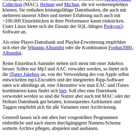
Collection
(MAC),
Helium
und
Mp3tag
, die wir weiterempfehlen
können. Sie enthalten leistungsfähige Datenbanken, die auch mit
mehreren tausend Alben und meiner Erfahrung nach auch mit
>100.000 Einzelstücken in ihrer Performance kaum einknicken.
Unter Linux bietet sich der Einsatz der SQL-fähigen
Prokyon3
-
Software an.
Als reine Player-Datenbank und Playlist-Erweiterung empfehlen
sich eher die
Winamp-Albumlist
oder die Kombination
Foobar2000-
Albumlist
.
Reine Einzeltrack-Sammler stehen sich meist mit einer Jukebox
besser. Sollen nur Mp3 und AAC verwaltet werden, so bietet sich
die
iTunes Jukebox
an, von der Verwendung des von Apple selbst
entwickelten mp3-Encoders und der integrierten Ripp-Software
raten wir allerdings ab, eine Alternative wie man EAC und iTunes
kombinieren kann findet sich
hier
. Soll eher eine Datenbank
verwendet werden so sind die Nutzer aber auch mit MAC oder der
Helium Datenbank gut beraten, konsequentes Aufräumen und
Taggen empfiehlt sich für alle Varianten einer Archivierung.
Generell lassen sich mit allen hier vorgestellten Programmen
einheitliche und nach einem durchgängigem Namens-Schema
sortierte Archive pflegen, abspielen und ausbauen.