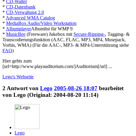
*
CD-Walter
*
CD-Datenbank
*
CD-Verwaltung 2.0
*
Advanced WMA Catalog
*
MediaBox Audio/Video Workstation
*
Albumplayer
Albumlist für WMP 9
*
MusicBee
(Freeware) Jukebox mit
Secure-Ripping-
, Tagging- &
Transcodierungsfunktion (AAC, FLAC, MP3, MP4, Musepack,
Vorbis, WMA) (Für die AAC-, MP3- & MP4-Unterstützung siehe
FAQ
)
Hier gehts zum
[url=http://www.playauditorium.com/]Auditorium[/url] ...
Lego's
Webseite
2
Antwort von
Lego
2005-08-26 18:07
bearbeitet
von Lego (Original: 2004-08-20 11:14)
Lego