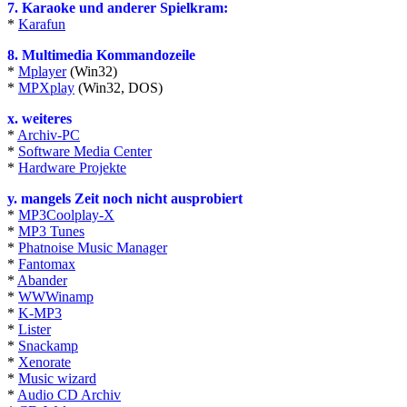
7. Karaoke und anderer Spielkram:
*
Karafun
8. Multimedia Kommandozeile
*
Mplayer
(Win32)
*
MPXplay
(Win32, DOS)
x. weiteres
*
Archiv-PC
*
Software Media Center
*
Hardware Projekte
y. mangels Zeit noch nicht ausprobiert
*
MP3Coolplay-X
*
MP3 Tunes
*
Phatnoise Music Manager
*
Fantomax
*
Abander
*
WWWinamp
*
K-MP3
*
Lister
*
Snackamp
*
Xenorate
*
Music wizard
*
Audio CD Archiv