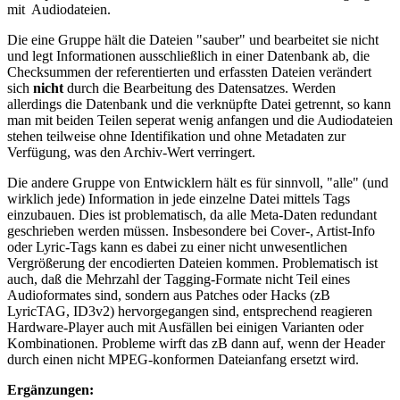
mit Audiodateien.
Die eine Gruppe hält die Dateien "sauber" und bearbeitet sie nicht
und legt Informationen ausschließlich in einer Datenbank ab, die
Checksummen der referentierten und erfassten Dateien verändert
sich
nicht
durch die Bearbeitung des Datensatzes. Werden
allerdings die Datenbank und die verknüpfte Datei getrennt, so kann
man mit beiden Teilen seperat wenig anfangen und die Audiodateien
stehen teilweise ohne Identifikation und ohne Metadaten zur
Verfügung, was den Archiv-Wert verringert.
Die andere Gruppe von Entwicklern hält es für sinnvoll, "alle" (und
wirklich jede) Information in jede einzelne Datei mittels Tags
einzubauen. Dies ist problematisch, da alle Meta-Daten redundant
geschrieben werden müssen. Insbesondere bei Cover-, Artist-Info
oder Lyric-Tags kann es dabei zu einer nicht unwesentlichen
Vergrößerung der encodierten Dateien kommen. Problematisch ist
auch, daß die Mehrzahl der Tagging-Formate nicht Teil eines
Audioformates sind, sondern aus Patches oder Hacks (zB
LyricTAG, ID3v2) hervorgegangen sind, entsprechend reagieren
Hardware-Player auch mit Ausfällen bei einigen Varianten oder
Kombinationen. Probleme wirft das zB dann auf, wenn der Header
durch einen nicht MPEG-konformen Dateianfang ersetzt wird.
Ergänzungen: