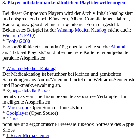
3. Player mit datenbankenähnlichen Playlisterweiterungen
Bei dieser Gruppe von Playern wird der Archiv-Inhalt katalogisiert
und entsprechend nach Künstlern, Alben, Compilationen, Jahren,
Ranking, usw geordnet und in irgendeiner Form dargestellt.
Bekantestes Beispiel ist der
Winamp Medien Katalog
(siehe auch:
Winamp 5 FAQ
)
*
Foobar2000
Foobar2000 bietet standardmäßig ebenfalls eine solche
Albumlist
an. "Tabbed Playlists" sind über mehrere Karteireiter aufgebaute
paralelle Abspiellisten.
*
Winamp Medien Katalog
Der Medienkatalog ist brauchbar bei kleinen und gemischten
Sammlungen aus Audio/Video und bietet eine Webradio-Senderliste
und Bookmarkverwaltung an.
*
Synapse Media Player
benutzt das von The Brain bekannte assoziative Verknüpfen für
intelligente Abspiellisten.
*
Musikcube
Open Source iTunes-Klon
*
Coolplayer
(Open Source)
*
iTunes
populäre und ergonomische Freeware Jukebox-Software des Apple-
Shops
*
J. River Media Center