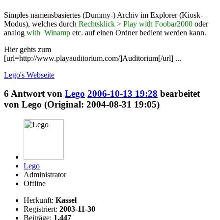
Simples namensbasiertes (Dummy-) Archiv im Explorer (Kiosk-
Modus), welches durch
Rechtsklick > Play with Foobar2000
oder
analog
with Winamp
etc. auf einen Ordner bedient werden kann.
Hier gehts zum
[url=http://www.playauditorium.com/]Auditorium[/url] ...
Lego's
Webseite
6
Antwort von
Lego
2006-10-13 19:28
bearbeitet
von Lego (Original: 2004-08-31 19:05)
Lego
Administrator
Offline
Herkunft:
Kassel
Registriert:
2003-11-30
Beiträge:
1.447