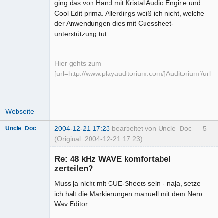
ging das von Hand mit Kristal Audio Engine und
Cool Edit prima. Allerdings weiß ich nicht, welche
der Anwendungen dies mit Cuessheet-
unterstützung tut.
Hier gehts zum
[url=http://www.playauditorium.com/]Auditorium[/url]
...
Webseite
2004-12-21 17:23
bearbeitet von Uncle_Doc
5
Uncle_Doc
(Original: 2004-12-21 17:23)
Senior-
Mitglied
Re: 48 kHz WAVE komfortabel
Offline
zerteilen?
Muss ja nicht mit CUE-Sheets sein - naja, setze
ich halt die Markierungen manuell mit dem Nero
Wav Editor...