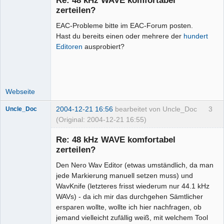
zerteilen?
EAC-Probleme bitte im EAC-Forum posten.
Administrator
Hast du bereits einen oder mehrere der
hundert
Offline
Editoren
ausprobiert?
Webseite
2004-12-21 16:56
bearbeitet von Uncle_Doc
3
Uncle_Doc
(Original: 2004-12-21 16:55)
Senior-
Mitglied
Re: 48 kHz WAVE komfortabel
Offline
zerteilen?
Den Nero Wav Editor (etwas umständlich, da man
jede Markierung manuell setzen muss) und
WavKnife (letzteres frisst wiederum nur 44.1 kHz
WAVs) - da ich mir das durchgehen Sämtlicher
ersparen wollte, wollte ich hier nachfragen, ob
jemand vielleicht zufällig weiß, mit welchem Tool