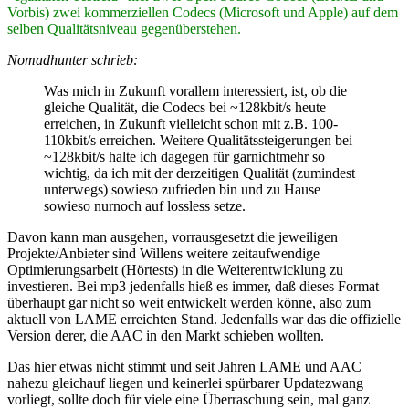
Vorbis) zwei kommerziellen Codecs (Microsoft und Apple) auf dem
selben Qualitätsniveau gegenüberstehen.
Nomadhunter schrieb:
Was mich in Zukunft vorallem interessiert, ist, ob die
gleiche Qualität, die Codecs bei ~128kbit/s heute
erreichen, in Zukunft vielleicht schon mit z.B. 100-
110kbit/s erreichen. Weitere Qualitätssteigerungen bei
~128kbit/s halte ich dagegen für garnichtmehr so
wichtig, da ich mit der derzeitigen Qualität (zumindest
unterwegs) sowieso zufrieden bin und zu Hause
sowieso nurnoch auf lossless setze.
Davon kann man ausgehen, vorrausgesetzt die jeweiligen
Projekte/Anbieter sind Willens weitere zeitaufwendige
Optimierungsarbeit (Hörtests) in die Weiterentwicklung zu
investieren. Bei mp3 jedenfalls hieß es immer, daß dieses Format
überhaupt gar nicht so weit entwickelt werden könne, also zum
aktuell von LAME erreichten Stand. Jedenfalls war das die offizielle
Version derer, die AAC in den Markt schieben wollten.
Das hier etwas nicht stimmt und seit Jahren LAME und AAC
nahezu gleichauf liegen und keinerlei spürbarer Updatezwang
vorliegt, sollte doch für viele eine Überraschung sein, mal ganz