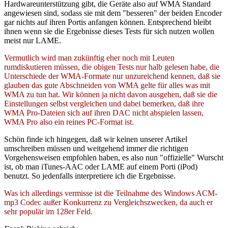
Hardwareunterstützung gibt, die Geräte also auf WMA Standard
angewiesen sind, sodass sie mit dem "besseren" der beiden Encoder
gar nichts auf ihren Portis anfangen können. Entsprechend bleibt
ihnen wenn sie die Ergebnisse dieses Tests für sich nutzen wollen
meist nur LAME.
Vermutlich wird man zukünftig eher noch mit Leuten
rumdiskutieren müssen, die obigen Tests nur halb gelesen habe, die
Unterschiede der WMA-Formate nur unzureichend kennen, daß sie
glauben das gute Abschneiden von WMA gelte für alles was mit
WMA zu tun hat. Wir können ja nicht davon ausgehen, daß sie die
Einstellungen selbst vergleichen und dabei bemerken, daß ihre
WMA Pro-Dateien sich auf ihren DAC nicht abspielen lassen,
WMA Pro also ein reines PC-Format ist.
Schön finde ich hingegen, daß wir keinen unserer Artikel
umschreiben müssen und weitgehend immer die richtigen
Vorgehensweisen empfohlen haben, es also nun "offizielle" Wurscht
ist, ob man iTunes-AAC oder LAME auf einem Porti (iPod)
benutzt. So jedenfalls interpretiere ich die Ergebnisse.
Was ich allerdings vermisse ist die Teilnahme des Windows ACM-
mp3 Codec außer Konkurrenz zu Vergleichszwecken, da auch er
sehr populär im 128er Feld.