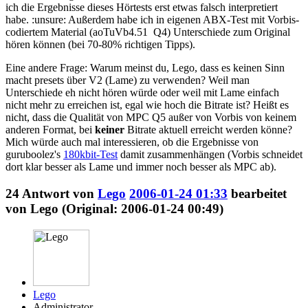
ich die Ergebnisse dieses Hörtests erst etwas falsch interpretiert
habe. :unsure: Außerdem habe ich in eigenen ABX-Test mit Vorbis-
codiertem Material (aoTuVb4.51 Q4) Unterschiede zum Original
hören können (bei 70-80% richtigen Tipps).
Eine andere Frage: Warum meinst du, Lego, dass es keinen Sinn
macht presets über V2 (Lame) zu verwenden? Weil man
Unterschiede eh nicht hören würde oder weil mit Lame einfach
nicht mehr zu erreichen ist, egal wie hoch die Bitrate ist? Heißt es
nicht, dass die Qualität von MPC Q5 außer von Vorbis von keinem
anderen Format, bei
keiner
Bitrate aktuell erreicht werden könne?
Mich würde auch mal interessieren, ob die Ergebnisse von
guruboolez's
180kbit-Test
damit zusammenhängen (Vorbis schneidet
dort klar besser als Lame und immer noch besser als MPC ab).
24
Antwort von
Lego
2006-01-24 01:33
bearbeitet
von Lego (Original: 2006-01-24 00:49)
Lego
Administrator