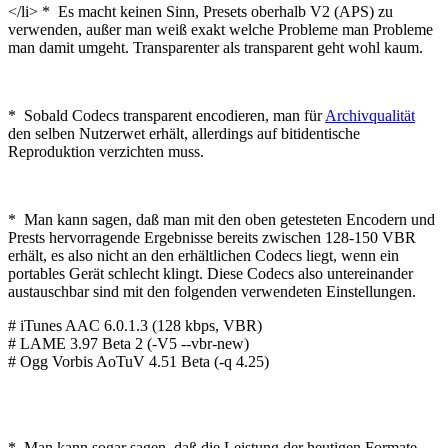
</li> * Es macht keinen Sinn, Presets oberhalb V2 (APS) zu
verwenden, außer man weiß exakt welche Probleme man Probleme
man damit umgeht. Transparenter als transparent geht wohl kaum.
* Sobald Codecs transparent encodieren, man für
Archivqualität
den selben Nutzerwet erhält, allerdings auf bitidentische
Reproduktion verzichten muss.
* Man kann sagen, daß man mit den oben getesteten Encodern und
Prests hervorragende Ergebnisse bereits zwischen 128-150 VBR
erhält, es also nicht an den erhältlichen Codecs liegt, wenn ein
portables Gerät schlecht klingt. Diese Codecs also untereinander
austauschbar sind mit den folgenden verwendeten Einstellungen.
# iTunes AAC 6.0.1.3 (128 kbps, VBR)
# LAME 3.97 Beta 2 (-V5 --vbr-new)
# Ogg Vorbis AoTuV 4.51 Beta (-q 4.25)
* Man kann sogar sagen, daß die Leistung der heutigen Formate