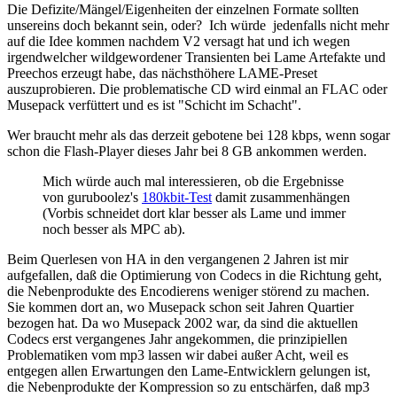
Die Defizite/Mängel/Eigenheiten der einzelnen Formate sollten
unsereins doch bekannt sein, oder? Ich würde jedenfalls nicht mehr
auf die Idee kommen nachdem V2 versagt hat und ich wegen
irgendwelcher wildgewordener Transienten bei Lame Artefakte und
Preechos erzeugt habe, das nächsthöhere LAME-Preset
auszuprobieren. Die problematische CD wird einmal an FLAC oder
Musepack verfüttert und es ist "Schicht im Schacht".
Wer braucht mehr als das derzeit gebotene bei 128 kbps, wenn sogar
schon die Flash-Player dieses Jahr bei 8 GB ankommen werden.
Mich würde auch mal interessieren, ob die Ergebnisse
von guruboolez's
180kbit-Test
damit zusammenhängen
(Vorbis schneidet dort klar besser als Lame und immer
noch besser als MPC ab).
Beim Querlesen von HA in den vergangenen 2 Jahren ist mir
aufgefallen, daß die Optimierung von Codecs in die Richtung geht,
die Nebenprodukte des Encodierens weniger störend zu machen.
Sie kommen dort an, wo Musepack schon seit Jahren Quartier
bezogen hat. Da wo Musepack 2002 war, da sind die aktuellen
Codecs erst vergangenes Jahr angekommen, die prinzipiellen
Problematiken vom mp3 lassen wir dabei außer Acht, weil es
entgegen allen Erwartungen den Lame-Entwicklern gelungen ist,
die Nebenprodukte der Kompression so zu entschärfen, daß mp3