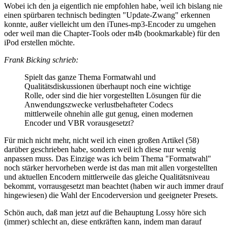
Wobei ich den ja eigentlich nie empfohlen habe, weil ich bislang nie
einen spürbaren technisch bedingten "Update-Zwang" erkennen
konnte, außer vielleicht um den iTunes-mp3-Encoder zu umgehen
oder weil man die Chapter-Tools oder m4b (bookmarkable) für den
iPod erstellen möchte.
Frank Bicking schrieb:
Spielt das ganze Thema Formatwahl und
Qualitätsdiskussionen überhaupt noch eine wichtige
Rolle, oder sind die hier vorgestellten Lösungen für die
Anwendungszwecke verlustbehafteter Codecs
mittlerweile ohnehin alle gut genug, einen modernen
Encoder und VBR vorausgesetzt?
Für mich nicht mehr, nicht weil ich einen großen Artikel (58)
darüber geschrieben habe, sondern weil ich diese nur wenig
anpassen muss. Das Einzige was ich beim Thema "Formatwahl"
noch stärker hervorheben werde ist das man mit allen vorgestellten
und aktuellen Encodern mittlerweile das gleiche Qualitätsniveau
bekommt, vorrausgesetzt man beachtet (haben wir auch immer drauf
hingewiesen) die Wahl der Encoderversion und geeigneter Presets.
Schön auch, daß man jetzt auf die Behauptung Lossy höre sich
(immer) schlecht an, diese entkräften kann, indem man darauf