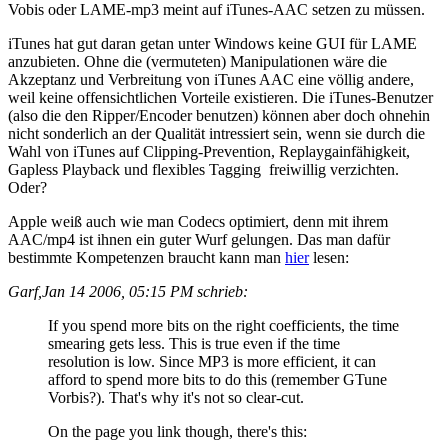
Vobis oder LAME-mp3 meint auf iTunes-AAC setzen zu müssen.
iTunes hat gut daran getan unter Windows keine GUI für LAME
anzubieten. Ohne die (vermuteten) Manipulationen wäre die
Akzeptanz und Verbreitung von iTunes AAC eine völlig andere,
weil keine offensichtlichen Vorteile existieren. Die iTunes-Benutzer
(also die den Ripper/Encoder benutzen) können aber doch ohnehin
nicht sonderlich an der Qualität intressiert sein, wenn sie durch die
Wahl von iTunes auf Clipping-Prevention, Replaygainfähigkeit,
Gapless Playback und flexibles Tagging freiwillig verzichten.
Oder?
Apple weiß auch wie man Codecs optimiert, denn mit ihrem
AAC/mp4 ist ihnen ein guter Wurf gelungen. Das man dafür
bestimmte Kompetenzen braucht kann man
hier
lesen:
Garf,Jan 14 2006, 05:15 PM schrieb:
If you spend more bits on the right coefficients, the time
smearing gets less. This is true even if the time
resolution is low. Since MP3 is more efficient, it can
afford to spend more bits to do this (remember GTune
Vorbis?). That's why it's not so clear-cut.
On the page you link though, there's this: