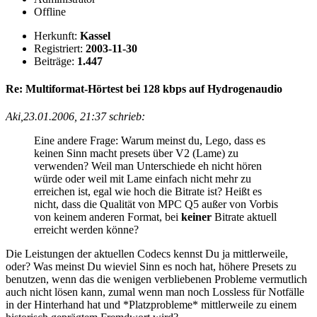
Offline
Herkunft:
Kassel
Registriert:
2003-11-30
Beiträge:
1.447
Re: Multiformat-Hörtest bei 128 kbps auf Hydrogenaudio
Aki,23.01.2006, 21:37 schrieb:
Eine andere Frage: Warum meinst du, Lego, dass es
keinen Sinn macht presets über V2 (Lame) zu
verwenden? Weil man Unterschiede eh nicht hören
würde oder weil mit Lame einfach nicht mehr zu
erreichen ist, egal wie hoch die Bitrate ist? Heißt es
nicht, dass die Qualität von MPC Q5 außer von Vorbis
von keinem anderen Format, bei
keiner
Bitrate aktuell
erreicht werden könne?
Die Leistungen der aktuellen Codecs kennst Du ja mittlerweile,
oder? Was meinst Du wieviel Sinn es noch hat, höhere Presets zu
benutzen, wenn das die wenigen verbliebenen Probleme vermutlich
auch nicht lösen kann, zumal wenn man noch Lossless für Notfälle
in der Hinterhand hat und *Platzprobleme* mittlerweile zu einem