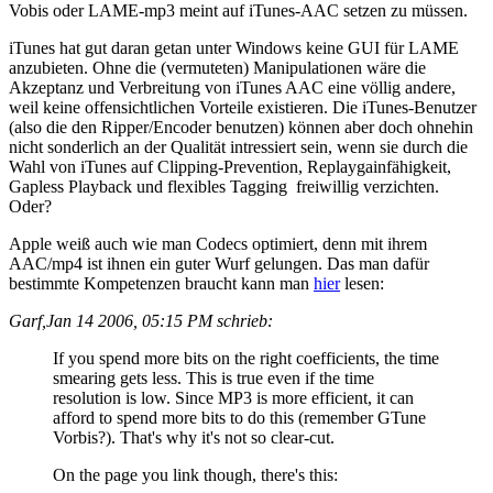
Vobis oder LAME-mp3 meint auf iTunes-AAC setzen zu müssen.
iTunes hat gut daran getan unter Windows keine GUI für LAME
anzubieten. Ohne die (vermuteten) Manipulationen wäre die
Akzeptanz und Verbreitung von iTunes AAC eine völlig andere,
weil keine offensichtlichen Vorteile existieren. Die iTunes-Benutzer
(also die den Ripper/Encoder benutzen) können aber doch ohnehin
nicht sonderlich an der Qualität intressiert sein, wenn sie durch die
Wahl von iTunes auf Clipping-Prevention, Replaygainfähigkeit,
Gapless Playback und flexibles Tagging freiwillig verzichten.
Oder?
Apple weiß auch wie man Codecs optimiert, denn mit ihrem
AAC/mp4 ist ihnen ein guter Wurf gelungen. Das man dafür
bestimmte Kompetenzen braucht kann man
hier
lesen:
Garf,Jan 14 2006, 05:15 PM schrieb:
If you spend more bits on the right coefficients, the time
smearing gets less. This is true even if the time
resolution is low. Since MP3 is more efficient, it can
afford to spend more bits to do this (remember GTune
Vorbis?). That's why it's not so clear-cut.
On the page you link though, there's this: