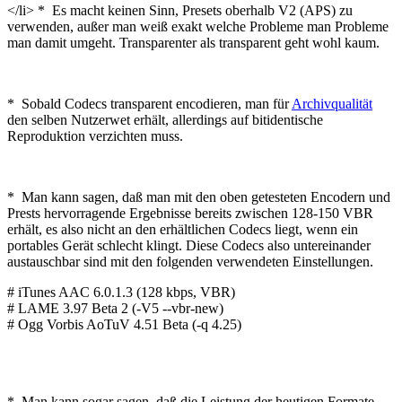
</li> * Es macht keinen Sinn, Presets oberhalb V2 (APS) zu
verwenden, außer man weiß exakt welche Probleme man Probleme
man damit umgeht. Transparenter als transparent geht wohl kaum.
* Sobald Codecs transparent encodieren, man für
Archivqualität
den selben Nutzerwet erhält, allerdings auf bitidentische
Reproduktion verzichten muss.
* Man kann sagen, daß man mit den oben getesteten Encodern und
Prests hervorragende Ergebnisse bereits zwischen 128-150 VBR
erhält, es also nicht an den erhältlichen Codecs liegt, wenn ein
portables Gerät schlecht klingt. Diese Codecs also untereinander
austauschbar sind mit den folgenden verwendeten Einstellungen.
# iTunes AAC 6.0.1.3 (128 kbps, VBR)
# LAME 3.97 Beta 2 (-V5 --vbr-new)
# Ogg Vorbis AoTuV 4.51 Beta (-q 4.25)
* Man kann sogar sagen, daß die Leistung der heutigen Formate