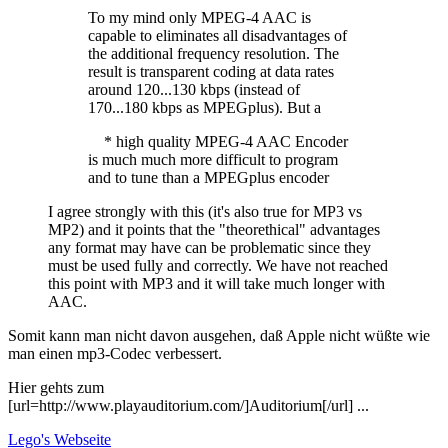
To my mind only MPEG-4 AAC is
capable to eliminates all disadvantages of
the additional frequency resolution. The
result is transparent coding at data rates
around 120...130 kbps (instead of
170...180 kbps as MPEGplus). But a
* high quality MPEG-4 AAC Encoder
is much much more difficult to program
and to tune than a MPEGplus encoder
I agree strongly with this (it's also true for MP3 vs
MP2) and it points that the "theorethical" advantages
any format may have can be problematic since they
must be used fully and correctly. We have not reached
this point with MP3 and it will take much longer with
AAC.
Somit kann man nicht davon ausgehen, daß Apple nicht wüßte wie
man einen mp3-Codec verbessert.
Hier gehts zum
[url=http://www.playauditorium.com/]Auditorium[/url] ...
Lego's
Webseite