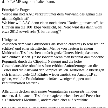
dank LAME sogar mithalten kann.
Prinzipielle Frage:
Wurde uns nict AAC verkauft unter dem Vorwand das genau dies
nicht möglich ist?
Wo bitte will AAC denn einen noch einen "Boden gutmachen", bei
Bitraten um die 100 kbps vielleicht, bei Nero wird das dann wohl
etwa 2012 soweit sein (Übertreibung)?
Übrigens:
Zwischen dem was Guruboolez als störend erachtet (so sehr ich ihn
schätze) und einer statistischen Menge von Testern in einem
Multicodec-Test bestehen einfach große Unterschiede, das muss
man einfach sehen. (Insbesondere wenn man bedenkt daß moderne
Popmusik durch die Clipping-Neigung und die hohe
Gesamtlautstärke ohnehin schon erhöhte Anforderungen an die
Tester und die Auswahl der Samples stellen. Mittlerweile überlegen
sich ja schon viele CD-Käufer wieder zurück zur AnalogLP zu
gehen, weil die Produktionen einfach weniger clippen und
kaputtremastert werden).
Allerdings decken sich einige Vermutungen seinerseits mit den
meinen, daß manche Testhörer reagieren eben eher auf Preeechos
als "störendes Merkmal", andere eben eher auf Artefakte.