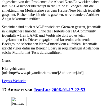
abgesehen von den Problemen die Ahead Nero-Entwickler haben
ihre AAC-Encoder überhaupt in die Reihe zu kriegen, auf die
angekündigten Meilensteine aus dem Hause Nero bin ich jedefalls
gespannt. Bisher habe ich nichts gesehen, wovor andere Anbieter
Angst bekommen müßten.
Scheinbar sind auch AAC-Entwicklern Grenzen gesetzt, jedenfalls
in klanglicher Hinsicht. Ohne die Hörtests der HA-Community
jedenfalls wären LAME und Vorbis nie dort wo es jetzt
angekommen ist. Dieser engagiert und kostenlos arbeitende
Background scheint den Nero-Entwicklern zu fehlen. Jedenfalls
spricht vieles dafür im Bereich Lossy in regelmäßigen Abständen
solche Multiformat-Tests durchzuführen.
Gruss
Hier gehts zum
[url=http://www.playauditorium.com/]Auditorium[/url] ...
Lego's
Webseite
17
Antwort von
JeanLuc
2006-01-17 22:53