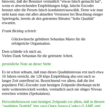
hinweist, daß der Benutzer vermutlich "etwas falsch gemacht hat",
wenn er abweichenden Empfehlungen folgt, falsche Encoder
benutzt oder die Presets falsch kombiniert/auswählt. Denn wie man
sieht kann man mit allen aktuellen Versionen bei Beachtung einiger
Spielregeln, bereits ab den getesteten Bitraten "hohe Qualität"
erwarten.
Frank Bicking schrieb:
Glückwünsche gebühren Sebastian Mares für die
erfolgreiche Organisation.
Dem schließe ich mich an,
Vielen Dank Sebastian für die geleistete Arbeit.
persönliche Note an dieser Stelle
Es ist schon seltsam, daß man dieses Qualitätsniveau erst nach etwa
10 Jahren erreicht, die 128 kbps Empfehlung also erst nach so
langer Zeit zutreffend ist. Bezeichnend vor allem, daß die frei
populären FhG-Encoder zum heutigen Zeitpunkt überhaupt nicht
mehr weiterentwickelt werden, vermutlich auch nie obiges Niveau
erreichen würden (Spekulation).
Hervorhebenswert zum heutigen Zeitpunkt vor allem, daß in diesem
"egalitäten Testfeld" hier zwei Open Source-Codecs (LAME und