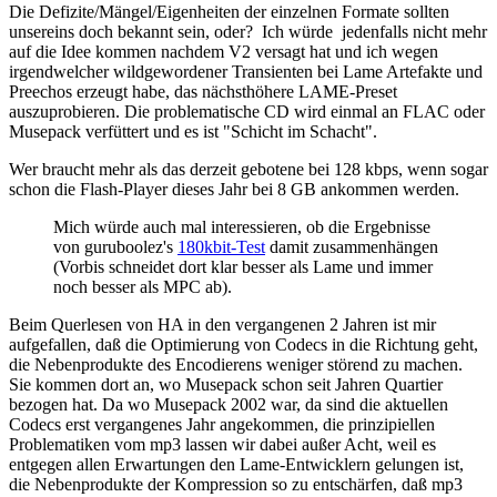
Die Defizite/Mängel/Eigenheiten der einzelnen Formate sollten
unsereins doch bekannt sein, oder? Ich würde jedenfalls nicht mehr
auf die Idee kommen nachdem V2 versagt hat und ich wegen
irgendwelcher wildgewordener Transienten bei Lame Artefakte und
Preechos erzeugt habe, das nächsthöhere LAME-Preset
auszuprobieren. Die problematische CD wird einmal an FLAC oder
Musepack verfüttert und es ist "Schicht im Schacht".
Wer braucht mehr als das derzeit gebotene bei 128 kbps, wenn sogar
schon die Flash-Player dieses Jahr bei 8 GB ankommen werden.
Mich würde auch mal interessieren, ob die Ergebnisse
von guruboolez's
180kbit-Test
damit zusammenhängen
(Vorbis schneidet dort klar besser als Lame und immer
noch besser als MPC ab).
Beim Querlesen von HA in den vergangenen 2 Jahren ist mir
aufgefallen, daß die Optimierung von Codecs in die Richtung geht,
die Nebenprodukte des Encodierens weniger störend zu machen.
Sie kommen dort an, wo Musepack schon seit Jahren Quartier
bezogen hat. Da wo Musepack 2002 war, da sind die aktuellen
Codecs erst vergangenes Jahr angekommen, die prinzipiellen
Problematiken vom mp3 lassen wir dabei außer Acht, weil es
entgegen allen Erwartungen den Lame-Entwicklern gelungen ist,
die Nebenprodukte der Kompression so zu entschärfen, daß mp3