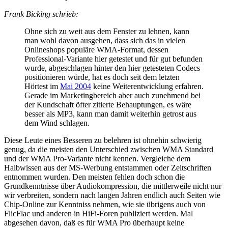
Frank Bicking schrieb:
Ohne sich zu weit aus dem Fenster zu lehnen, kann
man wohl davon ausgehen, dass sich das in vielen
Onlineshops populäre WMA-Format, dessen
Professional-Variante hier getestet und für gut befunden
wurde, abgeschlagen hinter den hier getesteten Codecs
positionieren würde, hat es doch seit dem letzten
Hörtest im
Mai 2004
keine Weiterentwicklung erfahren.
Gerade im Marketingbereich aber auch zunehmend bei
der Kundschaft öfter zitierte Behauptungen, es wäre
besser als MP3, kann man damit weiterhin getrost aus
dem Wind schlagen.
Diese Leute eines Besseren zu belehren ist ohnehin schwierig
genug, da die meisten den Unterschied zwischen WMA Standard
und der WMA Pro-Variante nicht kennen. Vergleiche dem
Halbwissen aus der MS-Werbung entstammen oder Zeitschriften
entnommen wurden. Den meisten fehlen doch schon die
Grundkenntnisse über Audiokompression, die mittlerweile nicht nur
wir verbreiten, sondern nach langen Jahren endlich auch Seiten wie
Chip-Online zur Kenntniss nehmen, wie sie übrigens auch von
FlicFlac und anderen in HiFi-Foren publiziert werden. Mal
abgesehen davon, daß es für WMA Pro überhaupt keine