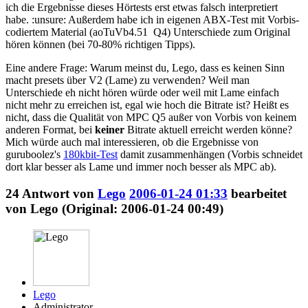
ich die Ergebnisse dieses Hörtests erst etwas falsch interpretiert
habe. :unsure: Außerdem habe ich in eigenen ABX-Test mit Vorbis-
codiertem Material (aoTuVb4.51 Q4) Unterschiede zum Original
hören können (bei 70-80% richtigen Tipps).
Eine andere Frage: Warum meinst du, Lego, dass es keinen Sinn
macht presets über V2 (Lame) zu verwenden? Weil man
Unterschiede eh nicht hören würde oder weil mit Lame einfach
nicht mehr zu erreichen ist, egal wie hoch die Bitrate ist? Heißt es
nicht, dass die Qualität von MPC Q5 außer von Vorbis von keinem
anderen Format, bei
keiner
Bitrate aktuell erreicht werden könne?
Mich würde auch mal interessieren, ob die Ergebnisse von
guruboolez's
180kbit-Test
damit zusammenhängen (Vorbis schneidet
dort klar besser als Lame und immer noch besser als MPC ab).
24
Antwort von
Lego
2006-01-24 01:33
bearbeitet
von Lego (Original: 2006-01-24 00:49)
Lego
Administrator