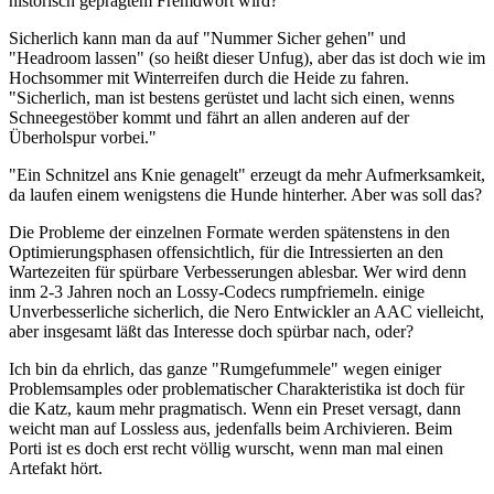
historisch geprägtem Fremdwort wird?
Sicherlich kann man da auf "Nummer Sicher gehen" und
"Headroom lassen" (so heißt dieser Unfug), aber das ist doch wie im
Hochsommer mit Winterreifen durch die Heide zu fahren.
"Sicherlich, man ist bestens gerüstet und lacht sich einen, wenns
Schneegestöber kommt und fährt an allen anderen auf der
Überholspur vorbei."
"Ein Schnitzel ans Knie genagelt" erzeugt da mehr Aufmerksamkeit,
da laufen einem wenigstens die Hunde hinterher. Aber was soll das?
Die Probleme der einzelnen Formate werden spätenstens in den
Optimierungsphasen offensichtlich, für die Intressierten an den
Wartezeiten für spürbare Verbesserungen ablesbar. Wer wird denn
inm 2-3 Jahren noch an Lossy-Codecs rumpfriemeln. einige
Unverbesserliche sicherlich, die Nero Entwickler an AAC vielleicht,
aber insgesamt läßt das Interesse doch spürbar nach, oder?
Ich bin da ehrlich, das ganze "Rumgefummele" wegen einiger
Problemsamples oder problematischer Charakteristika ist doch für
die Katz, kaum mehr pragmatisch. Wenn ein Preset versagt, dann
weicht man auf Lossless aus, jedenfalls beim Archivieren. Beim
Porti ist es doch erst recht völlig wurscht, wenn man mal einen
Artefakt hört.