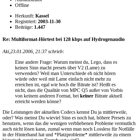
Offline
Herkunft:
Kassel
Registriert:
2003-11-30
Beiträge:
1.447
Re: Multiformat-Hörtest bei 128 kbps auf Hydrogenaudio
Aki,23.01.2006, 21:37 schrieb:
Eine andere Frage: Warum meinst du, Lego, dass es
keinen Sinn macht presets über V2 (Lame) zu
verwenden? Weil man Unterschiede eh nicht hören
würde oder weil mit Lame einfach nicht mehr zu
erreichen ist, egal wie hoch die Bitrate ist? Heißt es
nicht, dass die Qualität von MPC Q5 außer von Vorbis
von keinem anderen Format, bei
keiner
Bitrate aktuell
erreicht werden könne?
Die Leistungen der aktuellen Codecs kennst Du ja mittlerweile,
oder? Was meinst Du wieviel Sinn es noch hat, höhere Presets zu
benutzen, wenn das die wenigen verbliebenen Probleme vermutlich
auch nicht lösen kann, zumal wenn man noch Lossless für Notfälle
in der Hinterhand hat und *Platzprobleme* mittlerweile zu einem