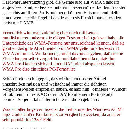
Hardwareunterstützung gibt, die Geräte also auf WMA Standard
angewiesen sind, sodass sie mit dem "besseren" der beiden Encoder
gar nichts auf ihren Portis anfangen können. Entsprechend bleibt
ihnen wenn sie die Ergebnisse dieses Tests für sich nutzen wollen
meist nur LAME.
Vermutlich wird man zukünftig eher noch mit Leuten
rumdiskutieren müssen, die obigen Tests nur halb gelesen habe, die
Unterschiede der WMA-Formate nur unzureichend kennen, daß sie
glauben das gute Abschneiden von WMA gelte für alles was mit
WMA zu tun hat. Wir können ja nicht davon ausgehen, daß sie die
Einstellungen selbst vergleichen und dabei bemerken, daß ihre
WMA Pro-Dateien sich auf ihren DAC nicht abspielen lassen,
WMA Pro also ein reines PC-Format ist.
Schön finde ich hingegen, daß wir keinen unserer Artikel
umschreiben müssen und weitgehend immer die richtigen
Vorgehensweisen empfohlen haben, es also nun "offizielle" Wurscht
ist, ob man iTunes-AAC oder LAME auf einem Porti (iPod)
benutzt. So jedenfalls interpretiere ich die Ergebnisse.
Was ich allerdings vermisse ist die Teilnahme des Windows ACM-
mp3 Codec außer Konkurrenz zu Vergleichszwecken, da auch er
sehr populär im 128er Feld.