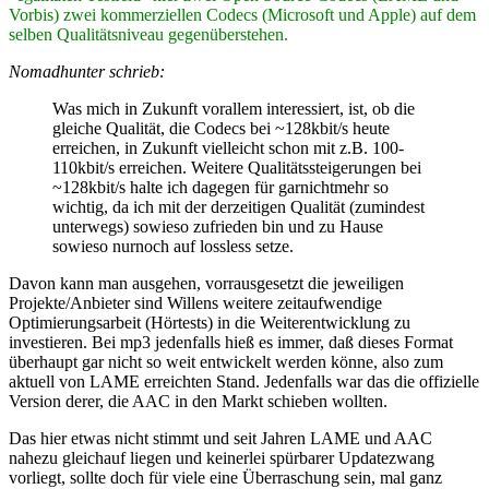
Vorbis) zwei kommerziellen Codecs (Microsoft und Apple) auf dem
selben Qualitätsniveau gegenüberstehen.
Nomadhunter schrieb:
Was mich in Zukunft vorallem interessiert, ist, ob die
gleiche Qualität, die Codecs bei ~128kbit/s heute
erreichen, in Zukunft vielleicht schon mit z.B. 100-
110kbit/s erreichen. Weitere Qualitätssteigerungen bei
~128kbit/s halte ich dagegen für garnichtmehr so
wichtig, da ich mit der derzeitigen Qualität (zumindest
unterwegs) sowieso zufrieden bin und zu Hause
sowieso nurnoch auf lossless setze.
Davon kann man ausgehen, vorrausgesetzt die jeweiligen
Projekte/Anbieter sind Willens weitere zeitaufwendige
Optimierungsarbeit (Hörtests) in die Weiterentwicklung zu
investieren. Bei mp3 jedenfalls hieß es immer, daß dieses Format
überhaupt gar nicht so weit entwickelt werden könne, also zum
aktuell von LAME erreichten Stand. Jedenfalls war das die offizielle
Version derer, die AAC in den Markt schieben wollten.
Das hier etwas nicht stimmt und seit Jahren LAME und AAC
nahezu gleichauf liegen und keinerlei spürbarer Updatezwang
vorliegt, sollte doch für viele eine Überraschung sein, mal ganz