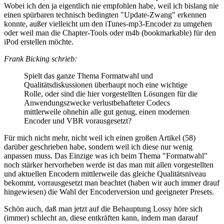
Wobei ich den ja eigentlich nie empfohlen habe, weil ich bislang nie
einen spürbaren technisch bedingten "Update-Zwang" erkennen
konnte, außer vielleicht um den iTunes-mp3-Encoder zu umgehen
oder weil man die Chapter-Tools oder m4b (bookmarkable) für den
iPod erstellen möchte.
Frank Bicking schrieb:
Spielt das ganze Thema Formatwahl und
Qualitätsdiskussionen überhaupt noch eine wichtige
Rolle, oder sind die hier vorgestellten Lösungen für die
Anwendungszwecke verlustbehafteter Codecs
mittlerweile ohnehin alle gut genug, einen modernen
Encoder und VBR vorausgesetzt?
Für mich nicht mehr, nicht weil ich einen großen Artikel (58)
darüber geschrieben habe, sondern weil ich diese nur wenig
anpassen muss. Das Einzige was ich beim Thema "Formatwahl"
noch stärker hervorheben werde ist das man mit allen vorgestellten
und aktuellen Encodern mittlerweile das gleiche Qualitätsniveau
bekommt, vorrausgesetzt man beachtet (haben wir auch immer drauf
hingewiesen) die Wahl der Encoderversion und geeigneter Presets.
Schön auch, daß man jetzt auf die Behauptung Lossy höre sich
(immer) schlecht an, diese entkräften kann, indem man darauf