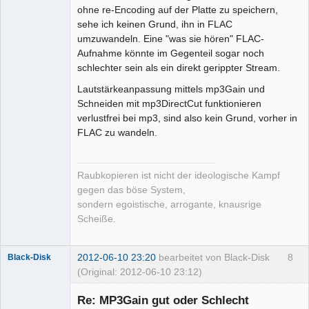
ohne re-Encoding auf der Platte zu speichern,
sehe ich keinen Grund, ihn in FLAC
umzuwandeln. Eine "was sie hören" FLAC-
Aufnahme könnte im Gegenteil sogar noch
schlechter sein als ein direkt gerippter Stream.
Lautstärkeanpassung mittels mp3Gain und
Schneiden mit mp3DirectCut funktionieren
verlustfrei bei mp3, sind also kein Grund, vorher in
FLAC zu wandeln.
Raubkopieren ist nicht der ideologische Kampf
gegen das böse System,
sondern egoistische, arrogante, knausrige
Scheiße.
2012-06-10 23:20
bearbeitet von Black-Disk
8
Black-Disk
(Original: 2012-06-10 23:12)
Mitglied
Re: MP3Gain gut oder Schlecht
Offline