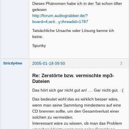
Dieses Phänomen habe ich in der Tat schon öfter
gelesen
http://forum.audiograbber.de/?
board=4;acti...y;threadid=1787
Tatsächliche Ursache oder Lösung kenne ich
keine.
Spunky
2005-01-18 09:50
3
Strictly4me
Senior-
Mitglied
Re: Zerstörte bzw. vermischte mp3-
Offline
Dateien
Das hört sich gar nicht gut an! .... Gar nicht gut. :(
Das bedeutet wohl das es wirklich besser wäre,
wenn man seine Sammlung mindestens auf eine
CD brennen sollte, um den Gesamtverlust einer
solchen zu vermeiden.
Interessant wäre zu wissen, ob man das Problem