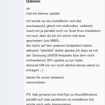
Dateien
Mitglied
ok
Offline
mal ein kleines update:
ich werde xp neu installieren und das
servicepack1 gleich mit raufknallen. vielleicht
mach ich ja parallel noch ne Suse linux installation
mit rauf, aber da bin ich schon mal dran
gescheitert (am MBR)...
die mp3s auf den anderen festplatten haben
allesamt "überlebt" daher glaube ich dass es mit
der Samsung 160GB festplatte bzw dem nicht
vorhandenen SP1 update zu tun hatte.
derezeit hilft mir nur noch alkohol dieses elend zu
ertragen ;-)
danke für euren beistand,
simmerdown
PS: falls jemand nen link/Tips zu linux&Windows
parallel auf zwei partitionen zu installieren hat:
würde mich sehr interessieren