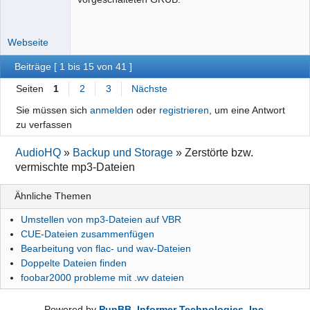
Webseite
Beiträge [ 1 bis 15 von 41 ]
Seiten
1
2
3
Nächste
Sie müssen sich
anmelden
oder
registrieren
, um eine Antwort
zu verfassen
AudioHQ
»
Backup und Storage
»
Zerstörte bzw.
vermischte mp3-Dateien
Ähnliche Themen
Umstellen von mp3-Dateien auf VBR
CUE-Dateien zusammenfügen
Bearbeitung von flac- und wav-Dateien
Doppelte Dateien finden
foobar2000 probleme mit .wv dateien
Powered by
PunBB
,
Informer Technologies, Inc
.