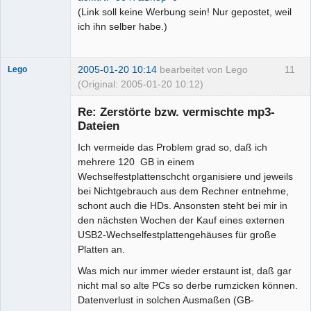
(Link soll keine Werbung sein! Nur gepostet, weil
ich ihn selber habe.)
2005-01-20 10:14
bearbeitet von Lego
11
Lego
(Original: 2005-01-20 10:12)
Re: Zerstörte bzw. vermischte mp3-
Dateien
Ich vermeide das Problem grad so, daß ich
mehrere 120 GB in einem
Administrator
Wechselfestplattenschcht organisiere und jeweils
Offline
bei Nichtgebrauch aus dem Rechner entnehme,
schont auch die HDs. Ansonsten steht bei mir in
den nächsten Wochen der Kauf eines externen
USB2-Wechselfestplattengehäuses für große
Platten an.
Was mich nur immer wieder erstaunt ist, daß gar
nicht mal so alte PCs so derbe rumzicken können.
Datenverlust in solchen Ausmaßen (GB-