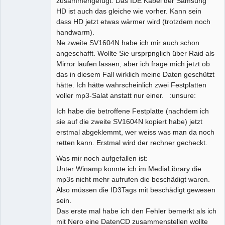
zusammengefügt. Das IDE Kabel der Samsung
HD ist auch das gleiche wie vorher. Kann sein
dass HD jetzt etwas wärmer wird (trotzdem noch
handwarm).
Ne zweite SV1604N habe ich mir auch schon
angeschafft. Wollte Sie ursprpnglich über Raid als
Mirror laufen lassen, aber ich frage mich jetzt ob
das in diesem Fall wirklich meine Daten geschützt
hätte. Ich hätte wahrscheinlich zwei Festplatten
voller mp3-Salat anstatt nur einer. :unsure:
Ich habe die betroffene Festplatte (nachdem ich
sie auf die zweite SV1604N kopiert habe) jetzt
erstmal abgeklemmt, wer weiss was man da noch
retten kann. Erstmal wird der rechner gecheckt.
Was mir noch aufgefallen ist:
Unter Winamp konnte ich im MediaLibrary die
mp3s nicht mehr aufrufen die beschädigt waren.
Also müssen die ID3Tags mit beschädigt gewesen
sein.
Das erste mal habe ich den Fehler bemerkt als ich
mit Nero eine DatenCD zusammenstellen wollte