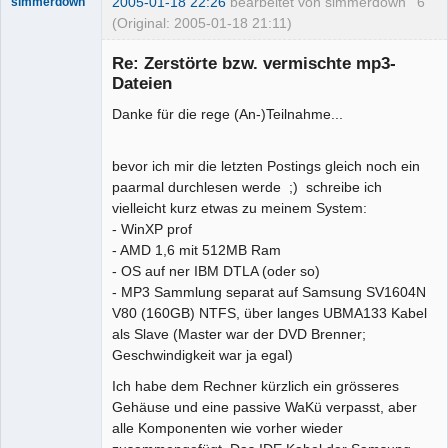
2005-01-18 22:26
bearbeitet von simmerdown
6
simmerdown
(Original: 2005-01-18 21:11)
Re: Zerstörte bzw. vermischte mp3-
Dateien
Mitglied
Danke für die rege (An-)Teilnahme...
Offline
bevor ich mir die letzten Postings gleich noch ein
paarmal durchlesen werde ;) schreibe ich
vielleicht kurz etwas zu meinem System:
- WinXP prof
- AMD 1,6 mit 512MB Ram
- OS auf ner IBM DTLA (oder so)
- MP3 Sammlung separat auf Samsung SV1604N
V80 (160GB) NTFS, über langes UBMA133 Kabel
als Slave (Master war der DVD Brenner;
Geschwindigkeit war ja egal)
Ich habe dem Rechner kürzlich ein grösseres
Gehäuse und eine passive WaKü verpasst, aber
alle Komponenten wie vorher wieder