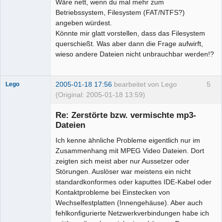
Wäre nett, wenn du mal mehr zum
Betriebssystem, Filesystem (FAT/NTFS?)
angeben würdest.
Könnte mir glatt vorstellen, dass das Filesystem
querschießt. Was aber dann die Frage aufwirft,
wieso andere Dateien nicht unbrauchbar werden!?
2005-01-18 17:56
bearbeitet von Lego
5
Lego
(Original: 2005-01-18 13:59)
Re: Zerstörte bzw. vermischte mp3-
Dateien
Ich kenne ähnliche Probleme eigentlich nur im
Zusammenhang mit MPEG Video Dateien. Dort
Administrator
zeigten sich meist aber nur Aussetzer oder
Offline
Störungen. Auslöser war meistens ein nicht
standardkonformes oder kaputtes IDE-Kabel oder
Kontaktprobleme bei Einstecken von
Wechselfestplatten (Innengehäuse). Aber auch
fehlkonfigurierte Netzwerkverbindungen habe ich