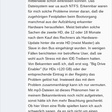
mittlerweile schon einkreisen können. Das
Dateisystem war ua auch NTFS. Erkennbar waren
für mich solche Probleme immer daran, daß die
zugehörigen Festplatten beim Bootvorgang
manchmal aus der Aufzählung erkannter
Hardware herausfielen. Meist betrafen solche
Sachen die zweite HD, die 12 oder 18 Monate
nach dem Kauf des Rechners als Hardware-
Update hinter die erste HD (meist Master) als
Slave in den Bus eingehängt wurden. In wenigen
Fällen berichteten mir betroffene User, daß sie
wohl auch Stress mit den IDE-Treibern hatten.
Von Bekannten weiß ich, daß erst sog. "Big Drive
Enabler" (für HDs >120 GB) oder der
entsprechende Eintrag in der Registry das
Problem gelöst hat. Inwieweit das mit dem
Problem zusammenhängt kann ich nur vermuten.
Mit mp3-Dateien ist dieses Phänomen hier in
meinem Bekanntenkreis noch nicht aufgetreten,
sonst hätte ich ihm mehr Beachtung geschenkt.
Ob hier Viren eine Rolle spielten kann ich auch
schwerlich sagen, da es sich nicht um einen