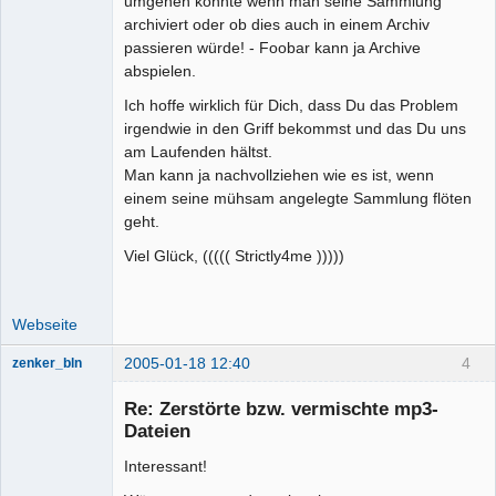
umgehen könnte wenn man seine Sammlung
archiviert oder ob dies auch in einem Archiv
passieren würde! - Foobar kann ja Archive
abspielen.
Ich hoffe wirklich für Dich, dass Du das Problem
irgendwie in den Griff bekommst und das Du uns
am Laufenden hältst.
Man kann ja nachvollziehen wie es ist, wenn
einem seine mühsam angelegte Sammlung flöten
geht.
Viel Glück, ((((( Strictly4me )))))
Webseite
2005-01-18 12:40
4
zenker_bln
Senior-
Mitglied
Re: Zerstörte bzw. vermischte mp3-
Offline
Dateien
Interessant!