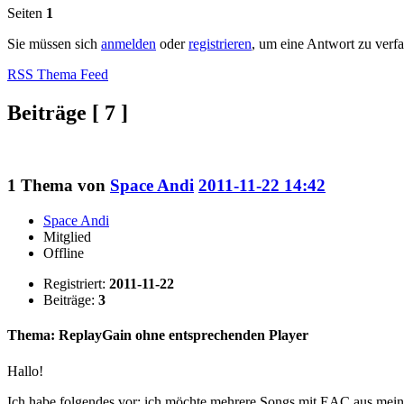
Seiten
1
Sie müssen sich
anmelden
oder
registrieren
, um eine Antwort zu verf
RSS Thema Feed
Beiträge [ 7 ]
1
Thema von
Space Andi
2011-11-22 14:42
Space Andi
Mitglied
Offline
Registriert:
2011-11-22
Beiträge:
3
Thema: ReplayGain ohne entsprechenden Player
Hallo!
Ich habe folgendes vor: ich möchte mehrere Songs mit EAC aus meiner