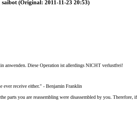
 saibot (Original: 2011-11-23 20:53)
nwenden. Diese Operation ist allerdings NICHT verlustfrei!
e ever receive either." - Benjamin Franklin
the parts you are reassembling were disassembled by you. Therefore, if 