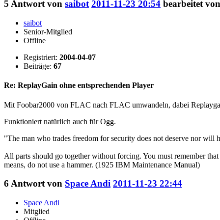
5
Antwort von
saibot
2011-11-23 20:54
bearbeitet von
saibot
Senior-Mitglied
Offline
Registriert:
2004-04-07
Beiträge:
67
Re: ReplayGain ohne entsprechenden Player
Mit Foobar2000 von FLAC nach FLAC umwandeln, dabei Replaygain a
Funktioniert natürlich auch für Ogg.
"The man who trades freedom for security does not deserve nor will h
All parts should go together without forcing. You must remember that 
means, do not use a hammer. (1925 IBM Maintenance Manual)
6
Antwort von
Space Andi
2011-11-23 22:44
Space Andi
Mitglied