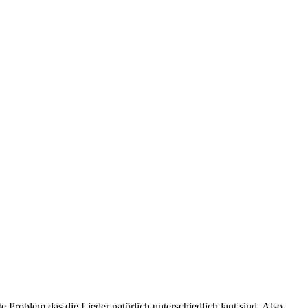
roblem das die Lieder natürlich unterschiedlich laut sind. Also