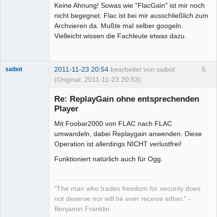
Keine Ahnung! Sowas wie "FlacGain" ist mir noch
Mitglied
nicht begegnet. Flac ist bei mir ausschließlich zum
Offline
Archvieren da. Mußte mal selber googeln.
Vielleicht wissen die Fachleute etwas dazu.
2011-11-23 20:54
bearbeitet von saibot
5
saibot
(Original: 2011-11-23 20:53)
Senior-
Mitglied
Re: ReplayGain ohne entsprechenden
Offline
Player
Mit Foobar2000 von FLAC nach FLAC
umwandeln, dabei Replaygain anwenden. Diese
Operation ist allerdings NICHT verlustfrei!
Funktioniert natürlich auch für Ogg.
"The man who trades freedom for security does
not deserve nor will he ever receive either." -
Benjamin Franklin