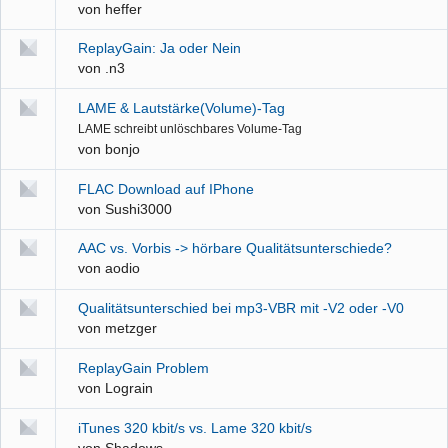
von
heffer
ReplayGain: Ja oder Nein
von
.n3
LAME & Lautstärke(Volume)-Tag
LAME schreibt unlöschbares Volume-Tag
von
bonjo
FLAC Download auf IPhone
von
Sushi3000
AAC vs. Vorbis -> hörbare Qualitätsunterschiede?
von
aodio
Qualitätsunterschied bei mp3-VBR mit -V2 oder -V0
von
metzger
ReplayGain Problem
von
Lograin
iTunes 320 kbit/s vs. Lame 320 kbit/s
von
Shadows