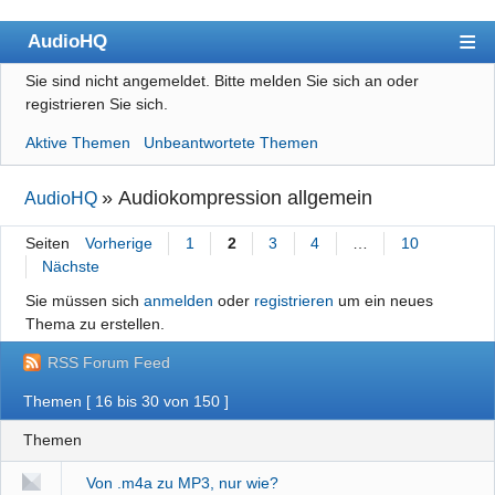
AudioHQ
Sie sind nicht angemeldet.
Bitte melden Sie sich an oder
Übersicht
registrieren Sie sich.
Benutzerliste
Aktive Themen
Unbeantwortete Themen
Forenrichtlinien
»
Audiokompression allgemein
AudioHQ
Suche
Seiten
Vorherige
1
2
3
4
…
10
Registrieren
Nächste
Anmelden
Sie müssen sich
anmelden
oder
registrieren
um ein neues
Thema zu erstellen.
Impressum
RSS Forum Feed
Datenschutz
Themen [ 16 bis 30 von 150 ]
Themen
Von .m4a zu MP3, nur wie?