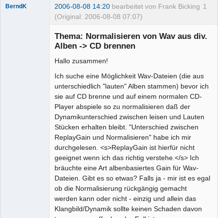
2006-08-08 14:20
bearbeitet von Frank Bicking
1
BerndK
(Original: 2006-08-08 07:07)
Mitglied
Thema: Normalisieren von Wav aus div.
Offline
Alben -> CD brennen
Hallo zusammen!
Ich suche eine Möglichkeit Wav-Dateien (die aus
unterschiedlich "lauten" Alben stammen) bevor ich
sie auf CD brenne und auf einem normalen CD-
Player abspiele so zu normalisieren daß der
Dynamikunterschied zwischen leisen und Lauten
Stücken erhalten bleibt. "Unterschied zwischen
ReplayGain und Normalisieren" habe ich mir
durchgelesen. <s>ReplayGain ist hierfür nicht
geeignet wenn ich das richtig verstehe.</s> Ich
bräuchte eine Art albenbasiertes Gain für Wav-
Dateien. Gibt es so etwas? Falls ja - mir ist es egal
ob die Normalisierung rückgängig gemacht
werden kann oder nicht - einzig und allein das
Klangbild/Dynamik sollte keinen Schaden davon