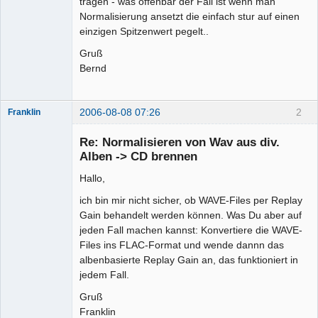
tragen - was offenbar der Fall ist wenn man
Normalisierung ansetzt die einfach stur auf einen
einzigen Spitzenwert pegelt..
Gruß
Bernd
2006-08-08 07:26
2
Franklin
Senior-
Mitglied
Re: Normalisieren von Wav aus div.
Offline
Alben -> CD brennen
Hallo,
ich bin mir nicht sicher, ob WAVE-Files per Replay
Gain behandelt werden können. Was Du aber auf
jeden Fall machen kannst: Konvertiere die WAVE-
Files ins FLAC-Format und wende dannn das
albenbasierte Replay Gain an, das funktioniert in
jedem Fall.
Gruß
Franklin