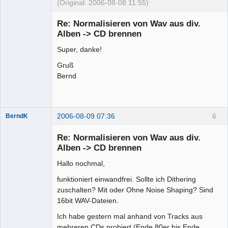
(Original: 2006-08-08 11:55)
Mitglied
Re: Normalisieren von Wav aus div.
Offline
Alben -> CD brennen
Super, danke!
Gruß
Bernd
2006-08-09 07:36
6
BerndK
Mitglied
Re: Normalisieren von Wav aus div.
Offline
Alben -> CD brennen
Hallo nochmal,
funktioniert einwandfrei. Sollte ich Dithering
zuschalten? Mit oder Ohne Noise Shaping? Sind
16bit WAV-Dateien.
Ich habe gestern mal anhand von Tracks aus
mehreren CDs probiert (Ende 80er bis Ende