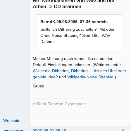
Re: Normalisieren von Wav aus div.
Alben -> CD brennen
Moderator
Offline
BerndK,09.08.2006, 07:36 schrieb:
Sollte ich Dithering zuschalten? Mit oder
Ohne Noise Shaping? Sind 16bit WAV-
Dateien.
Meiner Meinung nach kannst Du es bei den
Default-Einstellungen belassen. (Weiteres unter
Wikipedia-Dithering
,
Dithering - Lästiges Übel oder
geniale Idee?
und
Wikipedia-Noise Shaping
.)
Gruss
A Bill of Rights in Cyberspace
Webseite
2006-08-21 09:45
9
zeromancer