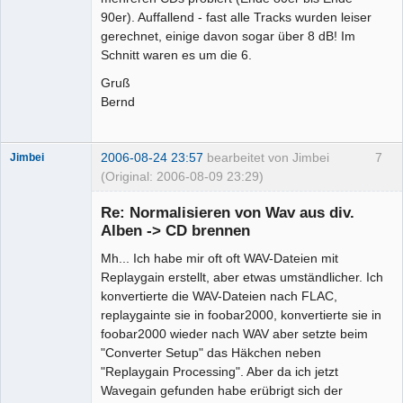
90er). Auffallend - fast alle Tracks wurden leiser
gerechnet, einige davon sogar über 8 dB! Im
Schnitt waren es um die 6.
Gruß
Bernd
2006-08-24 23:57
bearbeitet von Jimbei
7
Jimbei
(Original: 2006-08-09 23:29)
Re: Normalisieren von Wav aus div.
Alben -> CD brennen
Mh... Ich habe mir oft oft WAV-Dateien mit
Senior-
Mitglied
Replaygain erstellt, aber etwas umständlicher. Ich
Offline
konvertierte die WAV-Dateien nach FLAC,
replaygainte sie in foobar2000, konvertierte sie in
foobar2000 wieder nach WAV aber setzte beim
"Converter Setup" das Häkchen neben
"Replaygain Processing". Aber da ich jetzt
Wavegain gefunden habe erübrigt sich der