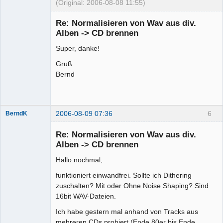
(Original: 2006-08-08 11:55)
Mitglied
Re: Normalisieren von Wav aus div.
Offline
Alben -> CD brennen
Super, danke!
Gruß
Bernd
2006-08-09 07:36
6
BerndK
Mitglied
Re: Normalisieren von Wav aus div.
Offline
Alben -> CD brennen
Hallo nochmal,
funktioniert einwandfrei. Sollte ich Dithering
zuschalten? Mit oder Ohne Noise Shaping? Sind
16bit WAV-Dateien.
Ich habe gestern mal anhand von Tracks aus
mehreren CDs probiert (Ende 80er bis Ende