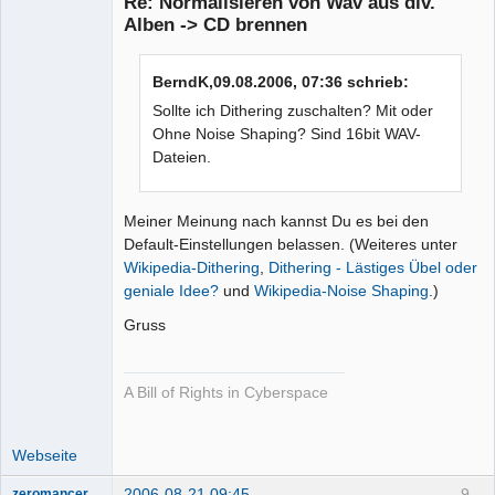
Re: Normalisieren von Wav aus div.
Alben -> CD brennen
Moderator
Offline
BerndK,09.08.2006, 07:36 schrieb:
Sollte ich Dithering zuschalten? Mit oder
Ohne Noise Shaping? Sind 16bit WAV-
Dateien.
Meiner Meinung nach kannst Du es bei den
Default-Einstellungen belassen. (Weiteres unter
Wikipedia-Dithering
,
Dithering - Lästiges Übel oder
geniale Idee?
und
Wikipedia-Noise Shaping
.)
Gruss
A Bill of Rights in Cyberspace
Webseite
2006-08-21 09:45
9
zeromancer