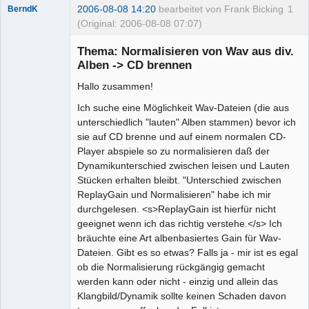
2006-08-08 14:20
bearbeitet von Frank Bicking
1
BerndK
(Original: 2006-08-08 07:07)
Mitglied
Thema: Normalisieren von Wav aus div.
Offline
Alben -> CD brennen
Hallo zusammen!
Ich suche eine Möglichkeit Wav-Dateien (die aus
unterschiedlich "lauten" Alben stammen) bevor ich
sie auf CD brenne und auf einem normalen CD-
Player abspiele so zu normalisieren daß der
Dynamikunterschied zwischen leisen und Lauten
Stücken erhalten bleibt. "Unterschied zwischen
ReplayGain und Normalisieren" habe ich mir
durchgelesen. <s>ReplayGain ist hierfür nicht
geeignet wenn ich das richtig verstehe.</s> Ich
bräuchte eine Art albenbasiertes Gain für Wav-
Dateien. Gibt es so etwas? Falls ja - mir ist es egal
ob die Normalisierung rückgängig gemacht
werden kann oder nicht - einzig und allein das
Klangbild/Dynamik sollte keinen Schaden davon