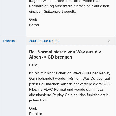
tragen - was offenbar der Fall ist wenn man
Normalisierung ansetzt die einfach stur auf einen
einzigen Spitzenwert pegelt..
Gruß
Bernd
2006-08-08 07:26
2
Franklin
Senior-
Mitglied
Re: Normalisieren von Wav aus div.
Offline
Alben -> CD brennen
Hallo,
ich bin mir nicht sicher, ob WAVE-Files per Replay
Gain behandelt werden können. Was Du aber auf
jeden Fall machen kannst: Konvertiere die WAVE-
Files ins FLAC-Format und wende dannn das
albenbasierte Replay Gain an, das funktioniert in
jedem Fall.
Gruß
Franklin