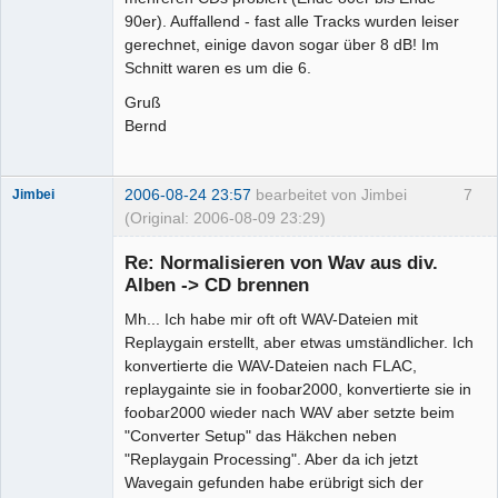
90er). Auffallend - fast alle Tracks wurden leiser
gerechnet, einige davon sogar über 8 dB! Im
Schnitt waren es um die 6.
Gruß
Bernd
2006-08-24 23:57
bearbeitet von Jimbei
7
Jimbei
(Original: 2006-08-09 23:29)
Re: Normalisieren von Wav aus div.
Alben -> CD brennen
Mh... Ich habe mir oft oft WAV-Dateien mit
Senior-
Mitglied
Replaygain erstellt, aber etwas umständlicher. Ich
Offline
konvertierte die WAV-Dateien nach FLAC,
replaygainte sie in foobar2000, konvertierte sie in
foobar2000 wieder nach WAV aber setzte beim
"Converter Setup" das Häkchen neben
"Replaygain Processing". Aber da ich jetzt
Wavegain gefunden habe erübrigt sich der